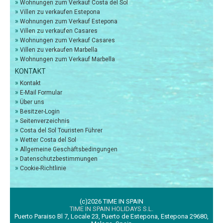
»
Wohnungen zum Verkauf Costa del Sol
»
Villen zu verkaufen Estepona
»
Wohnungen zum Verkauf Estepona
»
Villen zu verkaufen Casares
»
Wohnungen zum Verkauf Casares
»
Villen zu verkaufen Marbella
»
Wohnungen zum Verkauf Marbella
KONTAKT
»
Kontakt
»
E-Mail Formular
»
Über uns
»
Besitzer-Login
»
Seitenverzeichnis
»
Costa del Sol Touristen Führer
»
Wetter Costa del Sol
»
Allgemeine Geschäftsbedingungen
»
Datenschutzbestimmungen
»
Cookie-Richtlinie
(c)2026 TIME IN SPAIN
TIME IN SPAIN HOLIDAYS S.L.
Puerto Paraiso Bl 7, Locale 23, Puerto de Estepona, Estepona 29680,