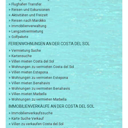
»
Flughafen Transfer
»
Reisen und Exkursionen
»
Aktivitäten und Freizeit
»
Reisen nach Marokko
»
Immobilienverwaltung
»
Langzeitvermietung
»
Golfpakete
FERIENWOHNUNGEN AN DER COSTA DEL SOL
»
Vermietung Suche
»
Kartensuche
»
Villen mieten Costa del Sol
»
Wohnungen zu vermieten Costa del Sol
»
Villen mieten Estepona
»
Wohnungen zu vermieten Estepona
»
Villen mieten Benahavis
»
Wohnungen zu vermieten Benahavis
»
Villen mieten Marbella
»
Wohnungen zu vermieten Marbella
IMMOBILIENVERKÄUFE AN DER COSTA DEL SOL
»
Immobilienverkaufssuche
»
Karte Suche Verkauf
»
Villen zu verkaufen Costa del Sol