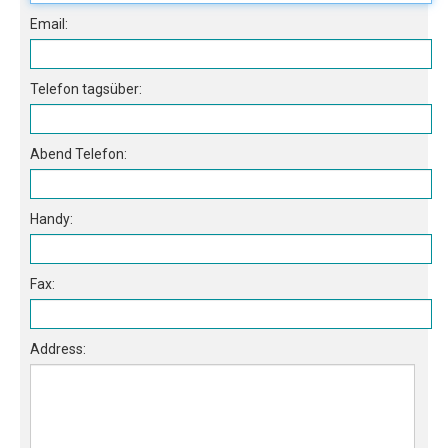
Email:
Telefon tagsüber:
Abend Telefon:
Handy:
Fax:
Direkte Listung
Meerblick
Strandblick
Address:
Golfblick
Bergblick
Schwimmbad
Garten