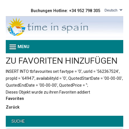
Buchungen Hotline: +34 952 798 305
MENU
ZU FAVORITEN HINZUFÜGEN
INSERT INTO tbfavourites set favtype = '0', usrId = '562367524',
propId = '64947', availabilityId = '0', QuotedStartDate = '00-00-00',
QuotedEndDate = '00-00-00', QuotedPrice = '';
Dieses Objekt wurde zu ihren Favoriten addiert
Favoriten
Zurück
SUCHE