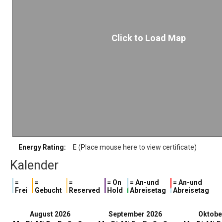
Click to Load Map
Energy Rating:
E (Place mouse here to view certificate)
Kalender
=
=
=
= On
= An-und
= An-und
Frei
Gebucht
Reserved
Hold
Abreisetag
Abreisetag
August 2026
September 2026
Oktobe