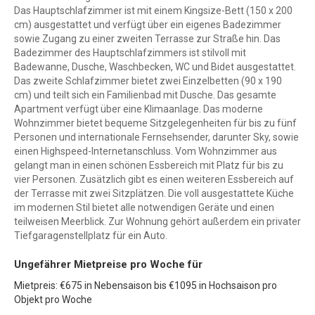
Das Hauptschlafzimmer ist mit einem Kingsize-Bett (150 x 200
cm) ausgestattet und verfügt über ein eigenes Badezimmer
sowie Zugang zu einer zweiten Terrasse zur Straße hin. Das
Badezimmer des Hauptschlafzimmers ist stilvoll mit
Badewanne, Dusche, Waschbecken, WC und Bidet ausgestattet.
Das zweite Schlafzimmer bietet zwei Einzelbetten (90 x 190
cm) und teilt sich ein Familienbad mit Dusche. Das gesamte
Apartment verfügt über eine Klimaanlage. Das moderne
Wohnzimmer bietet bequeme Sitzgelegenheiten für bis zu fünf
Personen und internationale Fernsehsender, darunter Sky, sowie
einen Highspeed-Internetanschluss. Vom Wohnzimmer aus
gelangt man in einen schönen Essbereich mit Platz für bis zu
vier Personen. Zusätzlich gibt es einen weiteren Essbereich auf
der Terrasse mit zwei Sitzplätzen. Die voll ausgestattete Küche
im modernen Stil bietet alle notwendigen Geräte und einen
teilweisen Meerblick. Zur Wohnung gehört außerdem ein privater
Tiefgaragenstellplatz für ein Auto.
Ungefährer Mietpreise pro Woche für
Mietpreis: €675 in Nebensaison bis €1095 in Hochsaison pro
Objekt pro Woche