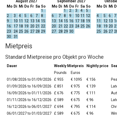
August 2027
September 2027
Oktobe
Mo
Di
Mi
Do
Fr
Sa
So
Mo
Di
Mi
Do
Fr
Sa
So
Mo
Di
Mi
D
1
1
2
3
4
5
2
3
4
5
6
7
8
6
7
8
9
10
11
12
4
5
6
7
9
10
11
12
13
14
15
13
14
15
16
17
18
19
11
12
13
1
16
17
18
19
20
21
22
20
21
22
23
24
25
26
18
19
20
2
23
24
25
26
27
28
29
27
28
29
30
25
26
27
2
30
31
Mietpreis
Standard Mietpreise pro Objekt pro Woche
Dauer
Weekly Mietpreis
Nightly price
Se
Pounds
Euros
01/08/2026 to 01/09/2026
£ 955
€ 1095
€ 156
Pe
01/09/2026 to 16/09/2026
£ 851
€ 975
€ 139
La
16/09/2026 to 01/11/2026
£ 676
€ 775
€ 111
Au
01/11/2026 to 16/12/2026
£ 589
€ 675
€ 96
Lat
16/12/2026 to 06/01/2027
£ 694
€ 795
€ 114
Chr
06/01/2027 to 01/03/2027
£ 589
€ 675
€ 96
Win