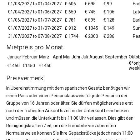
01/03/2027 to 01/04/2027
£ 606
€ 695
€ 99
Ear
01/04/2027 to 01/06/2027
£ 650
€ 745
€ 106
Lat
01/06/2027 to 01/07/2027
£ 781
€ 895
€ 128
Ear
01/07/2027 to 31/07/2027
£ 912
€ 1045
€ 149
Su
31/07/2027 to 07/08/2027
£ 1744
€ 2000
€ 286
Pea
Mietpreis pro Monat
Januar
Februar
März
April
Mai
Juni
Juli
August
September
Okto
€*onl
€1450
€1450
€1450
week
Preisvermerk:
In Übereinstimmung mit dem spanischen Gesetz benötigen wir
einen Pass oder einen Personalausweis für jede Person in der
Gruppe von 16 Jahren oder älter. Sie dürfen möglicherweise erst
nach der frühesten Ankunftszeit in der Unterkunft einchecken
und müssen die Unterkunft bis 11:00 Uhr verlassen. Dies gibt den
Reinigungskräften Zeit, um die Immobilie vorzubereiten.
Normalerweise können Sie Ihre Gepäckstücke jedoch nach 11:00