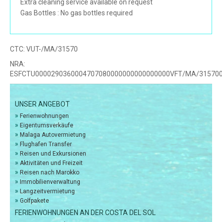
Extra cleaning service available on request
Gas Bottles : No gas bottles required
CTC:
VUT-/MA/31570
NRA:
ESFCTU0000290360004707080000000000000000VFT/MA/31570
UNSER ANGEBOT
»
Ferienwohnungen
»
Eigentumsverkäufe
»
Malaga Autovermietung
»
Flughafen Transfer
»
Reisen und Exkursionen
»
Aktivitäten und Freizeit
»
Reisen nach Marokko
»
Immobilienverwaltung
»
Langzeitvermietung
»
Golfpakete
FERIENWOHNUNGEN AN DER COSTA DEL SOL