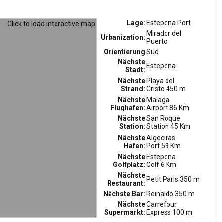
Lage:
Estepona Port
Mirador del
Urbanization:
Puerto
Orientierung
Süd
Nächste
Estepona
Stadt:
Nächste
Playa del
Strand:
Cristo 450 m
Nächste
Malaga
Flughafen:
Airport 86 Km
Nächste
San Roque
Station:
Station 45 Km
Nächste
Algeciras
Hafen:
Port 59 Km
Nächste
Estepona
Golfplatz:
Golf 6 Km
Nächste
Petit Paris 350 m
Restaurant:
Nächste Bar:
Reinaldo 350 m
Nächste
Carrefour
Supermarkt:
Express 100 m