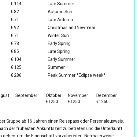
€ 114
Late Summer
€ 82
Autumn Sun
€ 71
Late Autumn
€ 92
Christmas and New Year
€ 71
Winter Sun
€ 78
Early Spring
€ 85
Late Spring
€ 104
Early Summer
€ 125
Summer
0
€ 286
Peak Summer *Eclipse week*
gust
September
Oktober
November
Dezember
€1250
€1250
€1250
 der Gruppe ab 16 Jahren einen Reisepass oder Personalausweis.
st nach der frühesten Ankunftszeit zu betreten und die Unterkunft
 zu geben, um die Eigenschaft vorzubereiten. Normalerweise