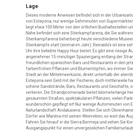
Lage
Dieses moderne Anwesen befindet sich in der Urbanisati
von Estepona, nur wenige Gehminuten von Supermärkten, 
liegt etwa 100 Meter von den örtlichen Bushaltestellen u
Nähe befindet sich eine Stierkampfarena, die Sie währe
Stierkampfarena beherbergt heute verschiedene Museen 
Stierkämpfe statt (einmal im Jahr). Reinaldo's ist eine se
Uhr ihre beliebte Happy Hour bietet. Es gibt eine riesige A
angenehmer 15-minütiger Spaziergang entlang der Strand
freundlichen spanischen Bars und Restaurants in den je
farbenfrohen Pflanzen und Blumentöpfen, wo immer Sie 
Stadt an der Mittelmeerküste, direkt unterhalb der atem
Estepona sein Geld mit der Fischerei, doch mittlerweile ha
schöne Sandstrände, Bars, Restaurants und Geschäfte, o
verlieren. Die Strandpromenade bietet kilometerlange he
gesäumten Straßen, spektakulären Pflanzen, vielen Parks
wunderschön gepflegt ist! Nur wenige Autominuten von E
Naturlandschaft Andalusiens. Stellen Sie sich Olivenhai
Dörfer wie Manilva mit seinen Weinreben, so weit das Au
Fahren Sie hinauf in die Sierra Bermeja und sehen Sie Kork
Ausgangspunkt für einen unvergesslichen Familienurlaub 