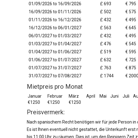
01/09/2026 to 16/09/2026
£ 693
€ 795
16/09/2026 to 01/11/2026
£ 502
€ 575
01/11/2026 to 16/12/2026
£ 432
€ 495
16/12/2026 to 06/01/2027
£ 563
€ 645
06/01/2027 to 01/03/2027
£ 432
€ 495
01/03/2027 to 01/04/2027
£ 476
€ 545
01/04/2027 to 01/06/2027
£ 519
€ 595
01/06/2027 to 01/07/2027
£ 632
€ 725
01/07/2027 to 31/07/2027
£ 763
€ 875
31/07/2027 to 07/08/2027
£ 1744
€ 200
Mietpreis pro Monat
Januar
Februar
März
April
Mai
Juni
Juli
Au
€1250
€1250
€1250
Preisvermerk:
Nach spanischem Recht benötigen wir für jede Person in
Es ist Ihnen eventuell nicht gestattet, die Unterkunft er
bis 11:00 Uhr zu räumen. Dies ist, um den Reinigern Zeit