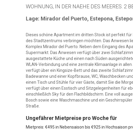
WOHNUNG, IN DER NAEHE DES MEERES. 2 BE
Lage: Mirador del Puerto, Estepona, Estep
Dieses schöne Apartment im dritten Stock ist perfekt für
des Stadtzentrums verbringen möchten. Das Anwesen lieg
Komplex Mirador del Puerto. Neben dem Eingang des Apart
Supermarkt. Das Anwesen verfügt über zwei Schlafzimme
ausgestattete Küche und einen nach Süden ausgerichteten
WLAN-Verbindung und eine zentrale Klimaanlage in all
verfügt über ein Kingsize-Bett und das zweite Schlafzim
Badewanne und einer Kopfbrause, WC, Waschbecken und B
einen Tisch und Stühle für vier Gäste, damit Sie die 
verfügt über einen Esstisch und Sitzgelegenheiten für eb
einschließlich Sky für den Flachbildschirm. Eine voll aus
Bosch sowie eine Waschmaschine und ein Geschirrspüler s
Straße.
Ungefährer Mietpreise pro Woche für
Mietpreis: €495 in Nebensaison bis €925 in Hochsaison p