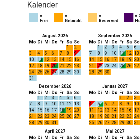
Kalender
=
=
=
= 
Frei
Gebucht
Reserved
Ho
August 2026
September 2026
Mo
Di
Mi
Do
Fr
Sa
So
Mo
Di
Mi
Do
Fr
Sa
So
1
2
1
2
3
4
5
6
3
4
5
6
7
8
9
7
8
9
10
11
12
13
10
11
12
13
14
15
16
14
15
16
17
18
19
20
17
18
19
20
21
22
23
21
22
23
24
25
26
27
24
25
26
27
28
29
30
28
29
30
31
Dezember 2026
Januar 2027
Mo
Di
Mi
Do
Fr
Sa
So
Mo
Di
Mi
Do
Fr
Sa
So
1
2
3
4
5
6
1
2
3
7
8
9
10
11
12
13
4
5
6
7
8
9
10
14
15
16
17
18
19
20
11
12
13
14
15
16
17
21
22
23
24
25
26
27
18
19
20
21
22
23
24
28
29
30
31
25
26
27
28
29
30
31
April 2027
Mai 2027
Mo
Di
Mi
Do
Fr
Sa
So
Mo
Di
Mi
Do
Fr
Sa
So