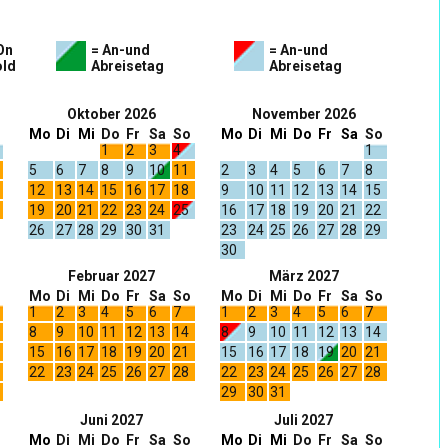
On
= An-und
= An-und
ld
Abreisetag
Abreisetag
Oktober 2026
November 2026
Mo
Di
Mi
Do
Fr
Sa
So
Mo
Di
Mi
Do
Fr
Sa
So
1
2
3
4
1
5
6
7
8
9
10
11
2
3
4
5
6
7
8
12
13
14
15
16
17
18
9
10
11
12
13
14
15
19
20
21
22
23
24
25
16
17
18
19
20
21
22
26
27
28
29
30
31
23
24
25
26
27
28
29
30
Februar 2027
März 2027
Mo
Di
Mi
Do
Fr
Sa
So
Mo
Di
Mi
Do
Fr
Sa
So
1
2
3
4
5
6
7
1
2
3
4
5
6
7
8
9
10
11
12
13
14
8
9
10
11
12
13
14
15
16
17
18
19
20
21
15
16
17
18
19
20
21
22
23
24
25
26
27
28
22
23
24
25
26
27
28
29
30
31
Juni 2027
Juli 2027
Mo
Di
Mi
Do
Fr
Sa
So
Mo
Di
Mi
Do
Fr
Sa
So