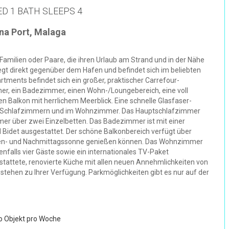
D 1 BATH SLEEPS 4
ona Port, Malaga
 Familien oder Paare, die ihren Urlaub am Strand und in der Nähe
t direkt gegenüber dem Hafen und befindet sich im beliebten
ments befindet sich ein großer, praktischer Carrefour-
r, ein Badezimmer, einen Wohn-/Loungebereich, eine voll
 Balkon mit herrlichem Meerblick. Eine schnelle Glasfaser-
en Schlafzimmern und im Wohnzimmer. Das Hauptschlafzimmer
mer über zwei Einzelbetten. Das Badezimmer ist mit einer
idet ausgestattet. Der schöne Balkonbereich verfügt über
Morgen- und Nachmittagssonne genießen können. Das Wohnzimmer
enfalls vier Gäste sowie ein internationales TV-Paket
gestattete, renovierte Küche mit allen neuen Annehmlichkeiten von
tehen zu Ihrer Verfügung. Parkmöglichkeiten gibt es nur auf der
ro Objekt pro Woche