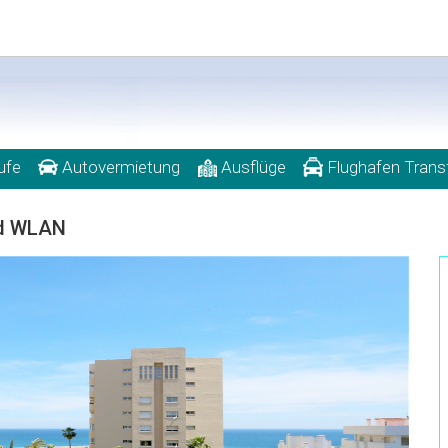
ufe
Autovermietung
Ausflüge
Flughafen Trans
nd WLAN