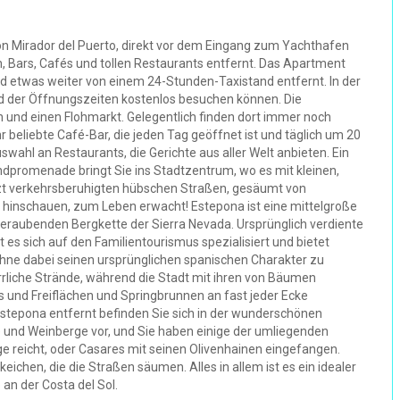
on Mirador del Puerto, direkt vor dem Eingang zum Yachthafen
Bars, Cafés und tollen Restaurants entfernt. Das Apartment
nd etwas weiter von einem 24-Stunden-Taxistand entfernt. In der
nd der Öffnungszeiten kostenlos besuchen können. Die
und einen Flohmarkt. Gelegentlich finden dort immer noch
hr beliebte Café-Bar, die jeden Tag geöffnet ist und täglich um 20
uswahl an Restaurants, die Gerichte aus aller Welt anbieten. Ein
promenade bringt Sie ins Stadtzentrum, wo es mit kleinen,
tzt verkehrsberuhigten hübschen Straßen, gesäumt von
hinschauen, zum Leben erwacht! Estepona ist eine mittelgroße
beraubenden Bergkette der Sierra Nevada. Ursprünglich verdiente
t es sich auf den Familientourismus spezialisiert und bietet
hne dabei seinen ursprünglichen spanischen Charakter zu
rrliche Strände, während die Stadt mit ihren von Bäumen
 und Freiflächen und Springbrunnen an fast jeder Ecke
stepona entfernt befinden Sie sich in der wunderschönen
ne und Weinberge vor, und Sie haben einige der umliegenden
ge reicht, oder Casares mit seinen Olivenhainen eingefangen.
eichen, die die Straßen säumen. Alles in allem ist es ein idealer
an der Costa del Sol.