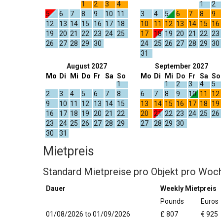
1
2
3
4
1
2
5
6
7
8
9
10
11
3
4
5
6
7
8
9
12
13
14
15
16
17
18
10
11
12
13
14
15
16
19
20
21
22
23
24
25
17
18
19
20
21
22
23
26
27
28
29
30
24
25
26
27
28
29
30
31
August 2027
September 2027
Mo
Di
Mi
Do
Fr
Sa
So
Mo
Di
Mi
Do
Fr
Sa
So
1
1
2
3
4
5
2
3
4
5
6
7
8
6
7
8
9
10
11
12
9
10
11
12
13
14
15
13
14
15
16
17
18
19
16
17
18
19
20
21
22
20
21
22
23
24
25
26
23
24
25
26
27
28
29
27
28
29
30
30
31
Mietpreis
Standard Mietpreise pro Objekt pro Woc
Dauer
Weekly Mietpreis
Pounds
Euros
01/08/2026 to 01/09/2026
£ 807
€ 925