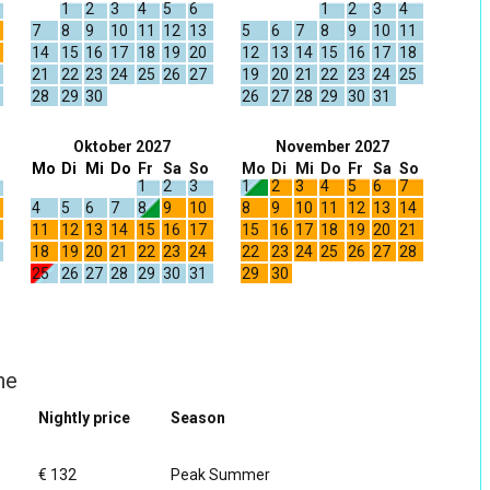
1
2
3
4
5
6
1
2
3
4
7
8
9
10
11
12
13
5
6
7
8
9
10
11
14
15
16
17
18
19
20
12
13
14
15
16
17
18
21
22
23
24
25
26
27
19
20
21
22
23
24
25
28
29
30
26
27
28
29
30
31
Oktober 2027
November 2027
Mo
Di
Mi
Do
Fr
Sa
So
Mo
Di
Mi
Do
Fr
Sa
So
1
2
3
1
2
3
4
5
6
7
4
5
6
7
8
9
10
8
9
10
11
12
13
14
11
12
13
14
15
16
17
15
16
17
18
19
20
21
18
19
20
21
22
23
24
22
23
24
25
26
27
28
25
26
27
28
29
30
31
29
30
he
Nightly price
Season
€ 132
Peak Summer