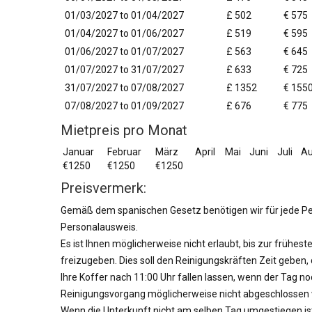
01/03/2027 to 01/04/2027
£ 502
€ 575
01/04/2027 to 01/06/2027
£ 519
€ 595
01/06/2027 to 01/07/2027
£ 563
€ 645
01/07/2027 to 31/07/2027
£ 633
€ 725
31/07/2027 to 07/08/2027
£ 1352
€ 155
07/08/2027 to 01/09/2027
£ 676
€ 775
Mietpreis pro Monat
Januar
Februar
März
April
Mai
Juni
Juli
Au
€1250
€1250
€1250
Preisvermerk:
Gemäß dem spanischen Gesetz benötigen wir für jede Per
Personalausweis.
Es ist Ihnen möglicherweise nicht erlaubt, bis zur frühes
freizugeben. Dies soll den Reinigungskräften Zeit geben
Ihre Koffer nach 11:00 Uhr fallen lassen, wenn der Tag n
Reinigungsvorgang möglicherweise nicht abgeschlosse
Wenn die Unterkunft nicht am selben Tag umgestiegen ist