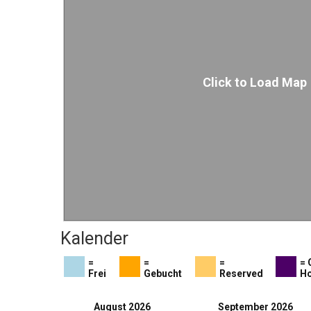
Click to Load Map
Kalender
=
=
=
= 
Frei
Gebucht
Reserved
Ho
August 2026
September 2026