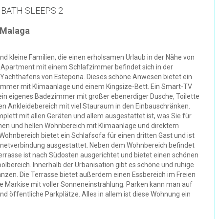
 BATH SLEEPS 2
, Malaga
nd kleine Familien, die einen erholsamen Urlaub in der Nähe von
Apartment mit einem Schlafzimmer befindet sich in der
 Yachthafens von Estepona. Dieses schöne Anwesen bietet ein
immer mit Klimaanlage und einem Kingsize-Bett. Ein Smart-TV
 ein eigenes Badezimmer mit großer ebenerdiger Dusche, Toilette
 Ankleidebereich mit viel Stauraum in den Einbauschränken.
ett mit allen Geräten und allem ausgestattet ist, was Sie für
önen und hellen Wohnbereich mit Klimaanlage und direktem
hnbereich bietet ein Schlafsofa für einen dritten Gast und ist
ernetverbindung ausgestattet. Neben dem Wohnbereich befindet
 Terrasse ist nach Südosten ausgerichtet und bietet einen schönen
lbereich. Innerhalb der Urbanisation gibt es schöne und ruhige
nzen. Die Terrasse bietet außerdem einen Essbereich im Freien
ine Markise mit voller Sonneneinstrahlung. Parken kann man auf
 öffentliche Parkplätze. Alles in allem ist diese Wohnung ein