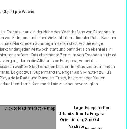
ro Objekt pro Woche
 La Fragata, ganz in der Nähe des Yachthafens von Estepona. In
n von Estepona mit einer Vielzahl internationaler Pubs, Bars und
ionale Markt jeden Sonntag im Hafen statt, wo Sie einige
rkt findet jeden Mittwoch statt und befindet sich ebenfalls in
minuten entfernt. Das charmante Zentrum von Estepona ist in ca.
aziergang durch die Altstadt von Estepona, wobei der
ischen weißen Stadt erhalten bleiben. Im Stadtzentrum finden
rants. Es gibt zwei Supermärkte weniger als 5 Minuten zu Fuß
Playa de la Rada und Playa del Cristo, beide mit der Blauen
rkunft entfernt. Dies macht sie zu einer bevorzugten
Lage:
Estepona Port
Urbanization:
La Fragata
Orientierung
Süd Ost
Nächste
Estepona