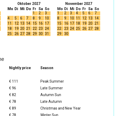
Oktober 2027
November 2027
Mo
Di
Mi
Do
Fr
Sa
So
Mo
Di
Mi
Do
Fr
Sa
So
1
2
3
1
2
3
4
5
6
7
4
5
6
7
8
9
10
8
9
10
11
12
13
14
11
12
13
14
15
16
17
15
16
17
18
19
20
21
18
19
20
21
22
23
24
22
23
24
25
26
27
28
25
26
27
28
29
30
31
29
30
he
Nightly price
Season
€ 111
Peak Summer
€ 96
Late Summer
€ 82
Autumn Sun
€ 78
Late Autumn
€ 89
Christmas and New Year
€ 78
Winter Sun