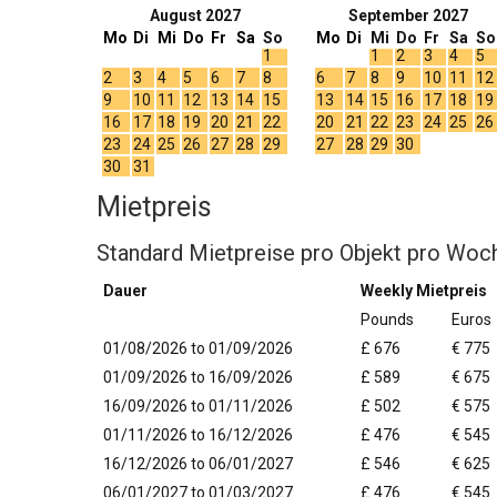
August 2027
September 2027
Mo
Di
Mi
Do
Fr
Sa
So
Mo
Di
Mi
Do
Fr
Sa
So
1
1
2
3
4
5
2
3
4
5
6
7
8
6
7
8
9
10
11
12
9
10
11
12
13
14
15
13
14
15
16
17
18
19
16
17
18
19
20
21
22
20
21
22
23
24
25
26
23
24
25
26
27
28
29
27
28
29
30
30
31
Mietpreis
Standard Mietpreise pro Objekt pro Woc
Dauer
Weekly Mietpreis
Pounds
Euros
01/08/2026 to 01/09/2026
£ 676
€ 775
01/09/2026 to 16/09/2026
£ 589
€ 675
16/09/2026 to 01/11/2026
£ 502
€ 575
01/11/2026 to 16/12/2026
£ 476
€ 545
16/12/2026 to 06/01/2027
£ 546
€ 625
06/01/2027 to 01/03/2027
£ 476
€ 545