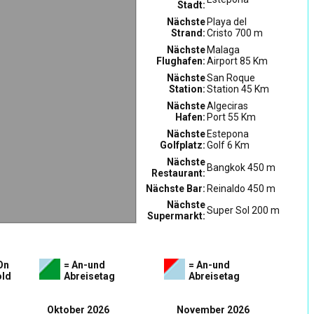
Stadt:
Nächste
Playa del
Strand:
Cristo 700 m
Nächste
Malaga
Flughafen:
Airport 85 Km
Nächste
San Roque
Station:
Station 45 Km
Nächste
Algeciras
Hafen:
Port 55 Km
Nächste
Estepona
Golfplatz:
Golf 6 Km
Nächste
Bangkok 450 m
Restaurant:
Nächste Bar:
Reinaldo 450 m
Nächste
Super Sol 200 m
Supermarkt:
On
= An-und
= An-und
ld
Abreisetag
Abreisetag
Oktober 2026
November 2026