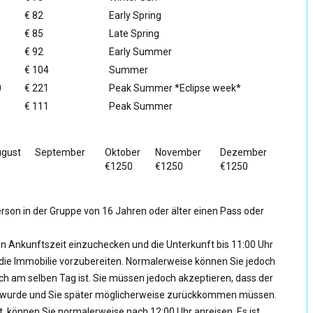
€ 82
Early Spring
€ 85
Late Spring
€ 92
Early Summer
€ 104
Summer
0
€ 221
Peak Summer *Eclipse week*
€ 111
Peak Summer
gust
September
Oktober
November
Dezember
€1250
€1250
€1250
son in der Gruppe von 16 Jahren oder älter einen Pass oder
ten Ankunftszeit einzuchecken und die Unterkunft bis 11:00 Uhr
, die Immobilie vorzubereiten. Normalerweise können Sie jedoch
och am selben Tag ist. Sie müssen jedoch akzeptieren, dass der
n wurde und Sie später möglicherweise zurückkommen müssen.
, können Sie normalerweise nach 12:00 Uhr anreisen. Es ist