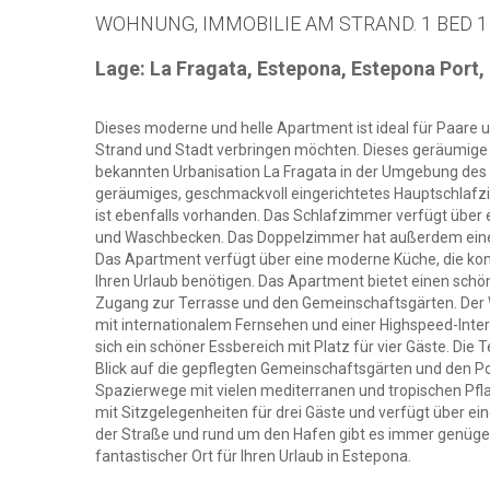
WOHNUNG, IMMOBILIE AM STRAND. 1 BED 1
Lage: La Fragata, Estepona, Estepona Port
Dieses moderne und helle Apartment ist ideal für Paare u
Strand und Stadt verbringen möchten. Dieses geräumige 
bekannten Urbanisation La Fragata in der Umgebung des
geräumiges, geschmackvoll eingerichtetes Hauptschlafz
ist ebenfalls vorhanden. Das Schlafzimmer verfügt über
und Waschbecken. Das Doppelzimmer hat außerdem einen
Das Apartment verfügt über eine moderne Küche, die kompl
Ihren Urlaub benötigen. Das Apartment bietet einen sch
Zugang zur Terrasse und den Gemeinschaftsgärten. Der Wo
mit internationalem Fernsehen und einer Highspeed-Int
sich ein schöner Essbereich mit Platz für vier Gäste. Die
Blick auf die gepflegten Gemeinschaftsgärten und den Poo
Spazierwege mit vielen mediterranen und tropischen Pfla
mit Sitzgelegenheiten für drei Gäste und verfügt über e
der Straße und rund um den Hafen gibt es immer genügend
fantastischer Ort für Ihren Urlaub in Estepona.