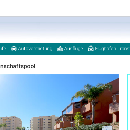
ufe
Autovermietung
Ausflüge
Flughafen Trans
inschaftspool