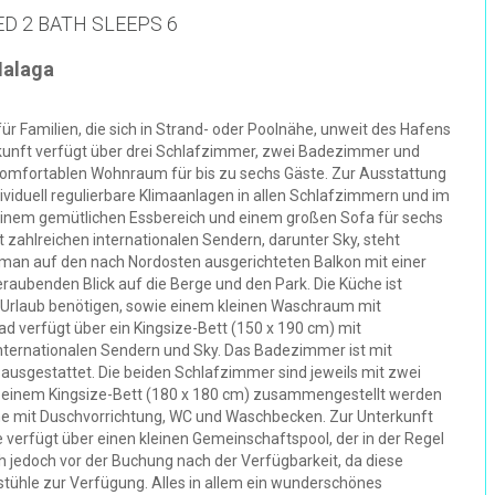
D 2 BATH SLEEPS 6
Malaga
ür Familien, die sich in Strand- oder Poolnähe, unweit des Hafens
unft verfügt über drei Schlafzimmer, zwei Badezimmer und
komfortablen Wohnraum für bis zu sechs Gäste. Zur Ausstattung
viduell regulierbare Klimaanlagen in allen Schlafzimmern und im
einem gemütlichen Essbereich und einem großen Sofa für sechs
t zahlreichen internationalen Sendern, darunter Sky, steht
an auf den nach Nordosten ausgerichteten Balkon mit einer
aubenden Blick auf die Berge und den Park. Die Küche ist
en Urlaub benötigen, sowie einem kleinen Waschraum mit
verfügt über ein Kingsize-Bett (150 x 190 cm) mit
internationalen Sendern und Sky. Das Badezimmer ist mit
sgestattet. Die beiden Schlafzimmer sind jeweils mit zwei
u einem Kingsize-Bett (180 x 180 cm) zusammengestellt werden
e mit Duschvorrichtung, WC und Waschbecken. Zur Unterkunft
e verfügt über einen kleinen Gemeinschaftspool, der in der Regel
ich jedoch vor der Buchung nach der Verfügbarkeit, da diese
estühle zur Verfügung. Alles in allem ein wunderschönes