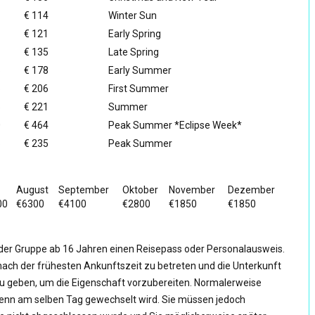
€ 114
Winter Sun
€ 121
Early Spring
€ 135
Late Spring
5
€ 178
Early Summer
5
€ 206
First Summer
5
€ 221
Summer
0
€ 464
Peak Summer *Eclipse Week*
5
€ 235
Peak Summer
August
September
Oktober
November
Dezember
00
€6300
€4100
€2800
€1850
€1850
 der Gruppe ab 16 Jahren einen Reisepass oder Personalausweis.
st nach der frühesten Ankunftszeit zu betreten und die Unterkunft
 zu geben, um die Eigenschaft vorzubereiten. Normalerweise
wenn am selben Tag gewechselt wird. Sie müssen jedoch