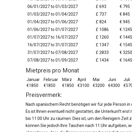
06/01/2027 to 01/03/2027
£ 693
€ 795
01/03/2027 to 01/04/2027
£ 737
€ 845
01/04/2027 to 01/06/2027
£ 824
€ 945
01/06/2027 to 01/07/2027
£ 1086
€ 124
01/07/2027 to 16/07/2027
£ 1260
€ 144
16/07/2027 to 31/07/2027
£ 1347
€ 154
31/07/2027 to 07/08/2027
£ 2833
€ 325
07/08/2027 to 01/09/2027
£ 1434
€ 164
Mietpreis pro Monat
Januar
Februar
März
April
Mai
Juni
Juli
€1850
€1850
€1850
€3100
€3200
€4300
€57
Preisvermerk:
Nach spanischem Recht benötigen wir für jede Person in
Es ist Ihnen eventuell nicht gestattet, die Unterkunft er
bis 11:00 Uhr zu räumen. Dies ist, um den Reinigern Zeit
können Sie jedoch Ihre Taschen nach 11 Uhr aufgeben, 