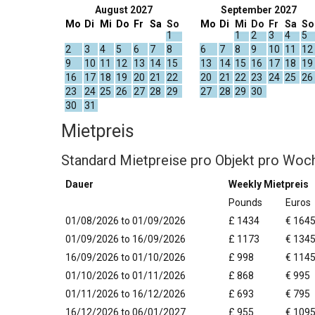
August 2027
September 2027
Mo
Di
Mi
Do
Fr
Sa
So
Mo
Di
Mi
Do
Fr
Sa
So
1
1
2
3
4
5
2
3
4
5
6
7
8
6
7
8
9
10
11
12
9
10
11
12
13
14
15
13
14
15
16
17
18
19
16
17
18
19
20
21
22
20
21
22
23
24
25
26
23
24
25
26
27
28
29
27
28
29
30
30
31
Mietpreis
Standard Mietpreise pro Objekt pro Woc
Dauer
Weekly Mietpreis
Pounds
Euros
01/08/2026 to 01/09/2026
£ 1434
€ 164
01/09/2026 to 16/09/2026
£ 1173
€ 134
16/09/2026 to 01/10/2026
£ 998
€ 114
01/10/2026 to 01/11/2026
£ 868
€ 995
01/11/2026 to 16/12/2026
£ 693
€ 795
16/12/2026 to 06/01/2027
£ 955
€ 109