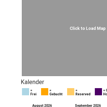
Click to Load Map
Kalender
=
=
=
= 
Frei
Gebucht
Reserved
Ho
August 2026
September 2026