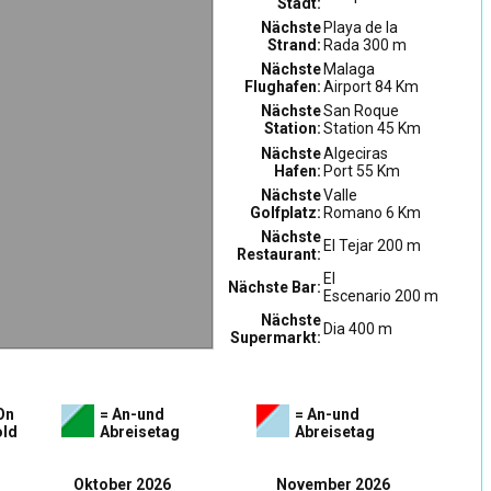
Stadt:
Nächste
Playa de la
Strand:
Rada 300 m
Nächste
Malaga
Flughafen:
Airport 84 Km
Nächste
San Roque
Station:
Station 45 Km
Nächste
Algeciras
Hafen:
Port 55 Km
Nächste
Valle
Golfplatz:
Romano 6 Km
Nächste
El Tejar 200 m
Restaurant:
El
Nächste Bar:
Escenario 200 m
Nächste
Dia 400 m
Supermarkt:
On
= An-und
= An-und
ld
Abreisetag
Abreisetag
Oktober 2026
November 2026