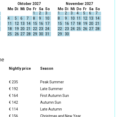
Oktober 2027
November 2027
Mo
Di
Mi
Do
Fr
Sa
So
Mo
Di
Mi
Do
Fr
Sa
So
1
2
3
1
2
3
4
5
6
7
4
5
6
7
8
9
10
8
9
10
11
12
13
14
11
12
13
14
15
16
17
15
16
17
18
19
20
21
18
19
20
21
22
23
24
22
23
24
25
26
27
28
25
26
27
28
29
30
31
29
30
he
Nightly price
Season
5
€ 235
Peak Summer
5
€ 192
Late Summer
5
€ 164
First Autumn Sun
€ 142
Autumn Sun
€ 114
Late Autumn
5
€ 156
Christmas and New Year