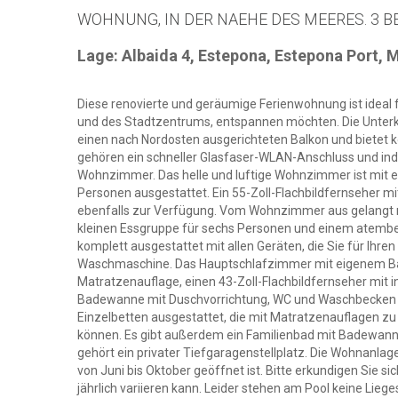
WOHNUNG, IN DER NAEHE DES MEERES. 3 BE
Lage: Albaida 4, Estepona, Estepona Port, 
Diese renovierte und geräumige Ferienwohnung ist ideal f
und des Stadtzentrums, entspannen möchten. Die Unterk
einen nach Nordosten ausgerichteten Balkon und bietet 
gehören ein schneller Glasfaser-WLAN-Anschluss und indi
Wohnzimmer. Das helle und luftige Wohnzimmer ist mit 
Personen ausgestattet. Ein 55-Zoll-Flachbildfernseher mi
ebenfalls zur Verfügung. Vom Wohnzimmer aus gelangt m
kleinen Essgruppe für sechs Personen und einem atember
komplett ausgestattet mit allen Geräten, die Sie für Ihr
Waschmaschine. Das Hauptschlafzimmer mit eigenem Bad 
Matratzenauflage, einen 43-Zoll-Flachbildfernseher mit 
Badewanne mit Duschvorrichtung, WC und Waschbecken au
Einzelbetten ausgestattet, die mit Matratzenauflagen z
können. Es gibt außerdem ein Familienbad mit Badewann
gehört ein privater Tiefgaragenstellplatz. Die Wohnanlag
von Juni bis Oktober geöffnet ist. Bitte erkundigen Sie s
jährlich variieren kann. Leider stehen am Pool keine Lieg