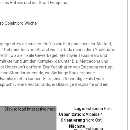
he des Hafens und der Stadt Estepona.
pro Objekt pro Woche
ngegend zwischen dem Hafen von Estepona und der Altstadt,
 fünf Gehminuten vom Strand von La Rada neben dem Yachthafen
ernt, wo Sie lokale Gewerbegebiete sowie Tapas-Bars und
rmärkte rund um den Komplex, darunter Dia, Mercadona und
der Unterkunft entfernt. Der Yachthafen von Estepona verfügt
schöne Strandpromenade, wo Sie lange Spaziergänge
Familie mieten können. Es ist eine 25-minütige Fahrt vom
spruchsvollere Restaurants, erstklassige Geschäfte und ein
Lage:
Estepona Port
Urbanization:
Albaida 4
Orientierung
Nord Ost
Nächste
Estepona