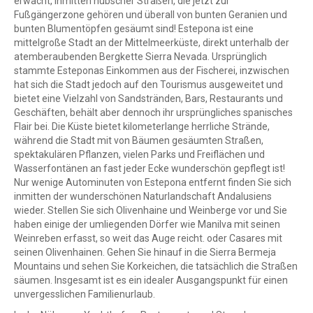
erwacht, inmitten hübscher Straßen, die jetzt zur
Fußgängerzone gehören und überall von bunten Geranien und
bunten Blumentöpfen gesäumt sind! Estepona ist eine
mittelgroße Stadt an der Mittelmeerküste, direkt unterhalb der
atemberaubenden Bergkette Sierra Nevada. Ursprünglich
stammte Esteponas Einkommen aus der Fischerei, inzwischen
hat sich die Stadt jedoch auf den Tourismus ausgeweitet und
bietet eine Vielzahl von Sandstränden, Bars, Restaurants und
Geschäften, behält aber dennoch ihr ursprüngliches spanisches
Flair bei. Die Küste bietet kilometerlange herrliche Strände,
während die Stadt mit von Bäumen gesäumten Straßen,
spektakulären Pflanzen, vielen Parks und Freiflächen und
Wasserfontänen an fast jeder Ecke wunderschön gepflegt ist!
Nur wenige Autominuten von Estepona entfernt finden Sie sich
inmitten der wunderschönen Naturlandschaft Andalusiens
wieder. Stellen Sie sich Olivenhaine und Weinberge vor und Sie
haben einige der umliegenden Dörfer wie Manilva mit seinen
Weinreben erfasst, so weit das Auge reicht. oder Casares mit
seinen Olivenhainen. Gehen Sie hinauf in die Sierra Bermeja
Mountains und sehen Sie Korkeichen, die tatsächlich die Straßen
säumen. Insgesamt ist es ein idealer Ausgangspunkt für einen
unvergesslichen Familienurlaub.