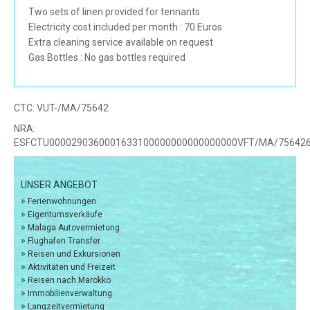
Two sets of linen provided for tennants
Electricity cost included per month : 70 Euros
Extra cleaning service available on request
Gas Bottles : No gas bottles required
CTC:
VUT-/MA/75642
NRA:
ESFCTU0000290360001633100000000000000000VFT/MA/75642
UNSER ANGEBOT
»
Ferienwohnungen
»
Eigentumsverkäufe
»
Malaga Autovermietung
»
Flughafen Transfer
»
Reisen und Exkursionen
»
Aktivitäten und Freizeit
»
Reisen nach Marokko
»
Immobilienverwaltung
»
Langzeitvermietung