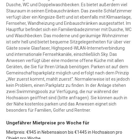
Dusche, WC und Doppelwaschbecken. Es bietet außerdem viel
Stauraum in seinen Einbauschränken. Das zweite Schlafzimmer
verfügt über ein Kingsize-Bett und ist ebenfalls mit Klimaanlage,
Fernseher, Wandheizung und Einbauschränken ausgestattet. Im
Hauptflur befindet sich ein Familienbadezimmer mit Dusche, WC
und Waschbecken. Das moderne und geräumige Wohnzimmer
ist sehr hell und bietet bequeme Sitzgelegenheiten für über vier
Gäste sowie Glasfaser, Highspeed-WLAN-Internetverbindung
und internationale Fernsehkanäle, einschließlich Sky. Das
Anwesen verfügt über eine moderne offene Küche mit allen
Geräten, die Sie für Ihren Urlaub benötigen. Parken ist auf dem
Gemeinschaftsparkplatz möglich und erfolgt nach dem Prinzip
„Wer zuerst kommt, mahlt zuerst“. Normalerweise ist es jedoch
kein Problem, einen Parkplatz zu finden. In der Anlage stehen
zwei Swimmingpools zur Verfügung, die nur während der
Hochsaison geöffnet sind (bitte anfragen). Sie können auch in
der Nähe kostenlos parken und das Anwesen eignet sich
besonders für Familien, Golfer und Rentner.
Ungefährer Mietpreise pro Woche für
Mietpreis: €945 in Nebensaison bis €1445 in Hochsaison pro
Objekt pro Woche