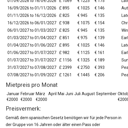
01/09/2026 to 16/09/2026
£ 1069
€ 1225
€ 175
La
16/09/2026 to 01/11/2026
£ 895
€ 1025
€ 146
Au
01/11/2026 to 16/12/2026
£ 825
€ 945
€ 135
Lat
16/12/2026 to 06/01/2027
£ 938
€ 1075
€ 154
Chr
06/01/2027 to 01/03/2027
£ 825
€ 945
€ 135
Win
01/03/2027 to 01/04/2027
£ 851
€ 975
€ 139
Ear
01/04/2027 to 01/06/2027
£ 895
€ 1025
€ 146
Lat
01/06/2027 to 01/07/2027
£ 982
€ 1125
€ 161
Ear
01/07/2027 to 31/07/2027
£ 1156
€ 1325
€ 189
Su
31/07/2027 to 07/08/2027
£ 2399
€ 2750
€ 393
Pea
07/08/2027 to 01/09/2027
£ 1261
€ 1445
€ 206
Pe
Mietpreis pro Monat
Januar
Februar
März
April
Mai
Juni
Juli
August
September
Okto
€2000
€2000
€2000
€200
Preisvermerk:
Gemäß dem spanischen Gesetz benötigen wir für jede Person in
der Gruppe von 16 Jahren oder älter einen Pass oder