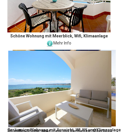
Schöne Wohnung mit Meerblick, Wifi, Klimaanlage
Mehr Info
Geräumige Wohnung mit Aussicht, WLAN und Klimaanlage
Stilvolles Studio-Apartment mit herrlichem Meerblick