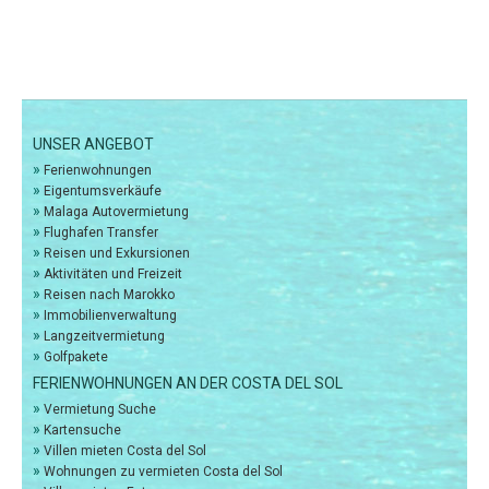
UNSER ANGEBOT
»
Ferienwohnungen
»
Eigentumsverkäufe
»
Malaga Autovermietung
»
Flughafen Transfer
»
Reisen und Exkursionen
»
Aktivitäten und Freizeit
»
Reisen nach Marokko
»
Immobilienverwaltung
»
Langzeitvermietung
»
Golfpakete
FERIENWOHNUNGEN AN DER COSTA DEL SOL
»
Vermietung Suche
»
Kartensuche
»
Villen mieten Costa del Sol
»
Wohnungen zu vermieten Costa del Sol