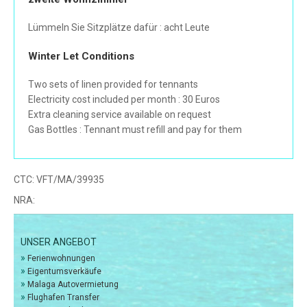
Lümmeln Sie Sitzplätze dafür : acht Leute
Winter Let Conditions
Two sets of linen provided for tennants
Electricity cost included per month : 30 Euros
Extra cleaning service available on request
Gas Bottles : Tennant must refill and pay for them
CTC:
VFT/MA/39935
NRA:
UNSER ANGEBOT
»
Ferienwohnungen
»
Eigentumsverkäufe
»
Malaga Autovermietung
»
Flughafen Transfer