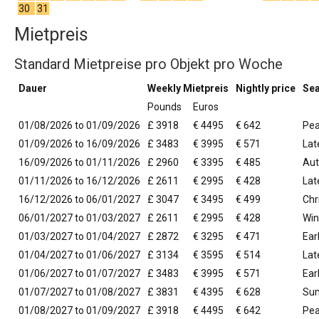
30
31
Mietpreis
Standard Mietpreise pro Objekt pro Woche
Dauer
Weekly Mietpreis
Nightly price
Se
Pounds
Euros
01/08/2026 to 01/09/2026
£ 3918
€ 4495
€ 642
Pe
01/09/2026 to 16/09/2026
£ 3483
€ 3995
€ 571
La
16/09/2026 to 01/11/2026
£ 2960
€ 3395
€ 485
Au
01/11/2026 to 16/12/2026
£ 2611
€ 2995
€ 428
Lat
16/12/2026 to 06/01/2027
£ 3047
€ 3495
€ 499
Chr
06/01/2027 to 01/03/2027
£ 2611
€ 2995
€ 428
Win
01/03/2027 to 01/04/2027
£ 2872
€ 3295
€ 471
Ear
01/04/2027 to 01/06/2027
£ 3134
€ 3595
€ 514
Lat
01/06/2027 to 01/07/2027
£ 3483
€ 3995
€ 571
Ear
01/07/2027 to 01/08/2027
£ 3831
€ 4395
€ 628
Su
01/08/2027 to 01/09/2027
£ 3918
€ 4495
€ 642
Pe