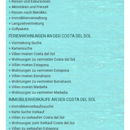
»
Reisen und Exkursionen
»
Aktivitäten und Freizeit
»
Reisen nach Marokko
»
Immobilienverwaltung
»
Langzeitvermietung
»
Golfpakete
FERIENWOHNUNGEN AN DER COSTA DEL SOL
»
Vermietung Suche
»
Kartensuche
»
Villen mieten Costa del Sol
»
Wohnungen zu vermieten Costa del Sol
»
Villen mieten Estepona
»
Wohnungen zu vermieten Estepona
»
Villen mieten Benahavis
»
Wohnungen zu vermieten Benahavis
»
Villen mieten Marbella
»
Wohnungen zu vermieten Marbella
IMMOBILIENVERKÄUFE AN DER COSTA DEL SOL
»
Immobilienverkaufssuche
»
Karte Suche Verkauf
»
Villen zu verkaufen Costa del Sol
»
Wohnungen zum Verkauf Costa del Sol
»
Villen zu verkaufen Estepona