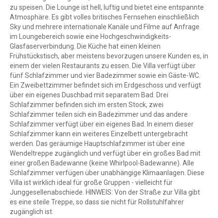
zu speisen. Die Lounge ist hell, luftig und bietet eine entspannte
Atmosphäre. Es gibt volles britisches Fernsehen einschließlich
Sky und mehrere internationale Kanäle und Filme auf Anfrage
im Loungebereich sowie eine Hochgeschwindigkeits-
Glasfaserverbindung. Die Küche hat einen kleinen
Frühstückstisch, aber meistens bevorzugen unsere Kunden es, in
einem der vielen Restaurants zu essen. Die Villa verfügt über
fünf Schlafzimmer und vier Badezimmer sowie ein Gäste-WC.
Ein Zweibettzimmer befindet sich im Erdgeschoss und verfügt
über ein eigenes Duschbad mit separatem Bad. Drei
Schlafzimmer befinden sich im ersten Stock, zwei
Schlafzimmer teilen sich ein Badezimmer und das andere
Schlafzimmer verfügt über ein eigenes Bad. In einem dieser
Schlafzimmer kann ein weiteres Einzelbett untergebracht
werden. Das geräumige Hauptschlafzimmer ist über eine
Wendeltreppe zugänglich und verfügt über ein großes Bad mit
einer großen Badewanne (keine Whirlpool-Badewanne). Alle
Schlafzimmer verfügen über unabhängige Klimaanlagen. Diese
Villa ist wirklich ideal für große Gruppen - vielleicht für
Junggesellenabschiede. HINWEIS: Von der Straße zur Villa gibt
es eine steile Treppe, so dass sie nicht für Rollstuhlfahrer
zugänglich ist.