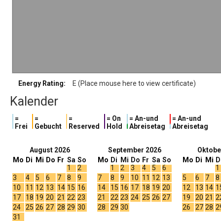
Energy Rating:
E (Place mouse here to view certificate)
Kalender
=
=
=
= On
= An-und
= An-und
Frei
Gebucht
Reserved
Hold
Abreisetag
Abreisetag
August 2026
September 2026
Oktobe
Mo
Di
Mi
Do
Fr
Sa
So
Mo
Di
Mi
Do
Fr
Sa
So
Mo
Di
Mi
D
1
2
1
2
3
4
5
6
1
3
4
5
6
7
8
9
7
8
9
10
11
12
13
5
6
7
8
10
11
12
13
14
15
16
14
15
16
17
18
19
20
12
13
14
1
17
18
19
20
21
22
23
21
22
23
24
25
26
27
19
20
21
2
24
25
26
27
28
29
30
28
29
30
26
27
28
2
31