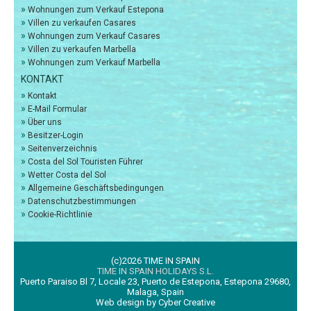
»
Wohnungen zum Verkauf Estepona
»
Villen zu verkaufen Casares
»
Wohnungen zum Verkauf Casares
»
Villen zu verkaufen Marbella
»
Wohnungen zum Verkauf Marbella
KONTAKT
»
Kontakt
»
E-Mail Formular
»
Über uns
»
Besitzer-Login
»
Seitenverzeichnis
»
Costa del Sol Touristen Führer
»
Wetter Costa del Sol
»
Allgemeine Geschäftsbedingungen
»
Datenschutzbestimmungen
»
Cookie-Richtlinie
(c)2026 TIME IN SPAIN
TIME IN SPAIN HOLIDAYS S.L.
Puerto Paraiso Bl 7, Locale 23, Puerto de Estepona, Estepona 29680,
Malaga, Spain
Web design by Cyber Creative