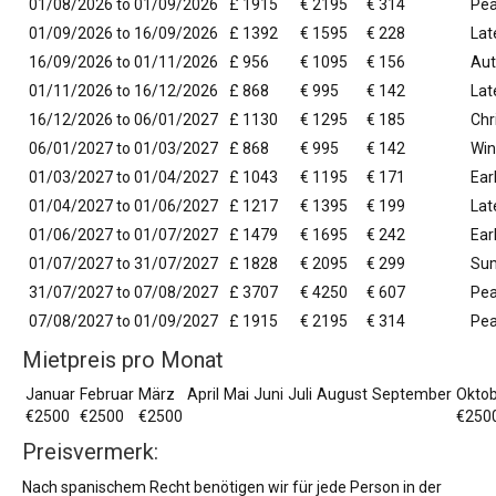
01/08/2026 to 01/09/2026
£ 1915
€ 2195
€ 314
Pe
01/09/2026 to 16/09/2026
£ 1392
€ 1595
€ 228
La
16/09/2026 to 01/11/2026
£ 956
€ 1095
€ 156
Au
01/11/2026 to 16/12/2026
£ 868
€ 995
€ 142
Lat
16/12/2026 to 06/01/2027
£ 1130
€ 1295
€ 185
Chr
06/01/2027 to 01/03/2027
£ 868
€ 995
€ 142
Win
01/03/2027 to 01/04/2027
£ 1043
€ 1195
€ 171
Ear
01/04/2027 to 01/06/2027
£ 1217
€ 1395
€ 199
Lat
01/06/2027 to 01/07/2027
£ 1479
€ 1695
€ 242
Ear
01/07/2027 to 31/07/2027
£ 1828
€ 2095
€ 299
Su
31/07/2027 to 07/08/2027
£ 3707
€ 4250
€ 607
Pea
07/08/2027 to 01/09/2027
£ 1915
€ 2195
€ 314
Pe
Mietpreis pro Monat
Januar
Februar
März
April
Mai
Juni
Juli
August
September
Okto
€2500
€2500
€2500
€250
Preisvermerk:
Nach spanischem Recht benötigen wir für jede Person in der