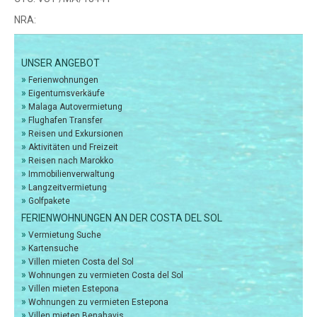
NRA:
UNSER ANGEBOT
»
Ferienwohnungen
»
Eigentumsverkäufe
»
Malaga Autovermietung
»
Flughafen Transfer
»
Reisen und Exkursionen
»
Aktivitäten und Freizeit
»
Reisen nach Marokko
»
Immobilienverwaltung
»
Langzeitvermietung
»
Golfpakete
FERIENWOHNUNGEN AN DER COSTA DEL SOL
»
Vermietung Suche
»
Kartensuche
»
Villen mieten Costa del Sol
»
Wohnungen zu vermieten Costa del Sol
»
Villen mieten Estepona
»
Wohnungen zu vermieten Estepona
»
Villen mieten Benahavis