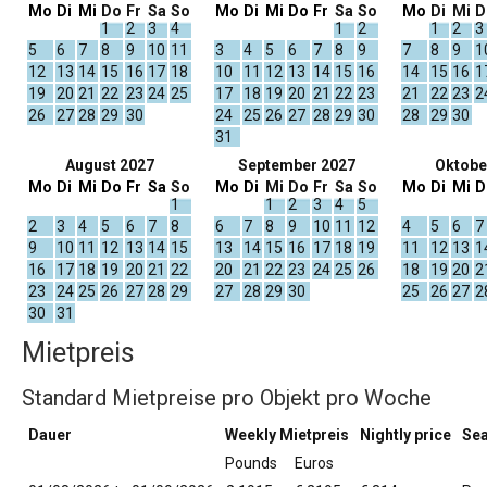
Mo
Di
Mi
Do
Fr
Sa
So
Mo
Di
Mi
Do
Fr
Sa
So
Mo
Di
Mi
D
1
2
3
4
1
2
1
2
3
5
6
7
8
9
10
11
3
4
5
6
7
8
9
7
8
9
1
12
13
14
15
16
17
18
10
11
12
13
14
15
16
14
15
16
1
19
20
21
22
23
24
25
17
18
19
20
21
22
23
21
22
23
2
26
27
28
29
30
24
25
26
27
28
29
30
28
29
30
31
August 2027
September 2027
Oktobe
Mo
Di
Mi
Do
Fr
Sa
So
Mo
Di
Mi
Do
Fr
Sa
So
Mo
Di
Mi
D
1
1
2
3
4
5
2
3
4
5
6
7
8
6
7
8
9
10
11
12
4
5
6
7
9
10
11
12
13
14
15
13
14
15
16
17
18
19
11
12
13
1
16
17
18
19
20
21
22
20
21
22
23
24
25
26
18
19
20
2
23
24
25
26
27
28
29
27
28
29
30
25
26
27
2
30
31
Mietpreis
Standard Mietpreise pro Objekt pro Woche
Dauer
Weekly Mietpreis
Nightly price
Se
Pounds
Euros