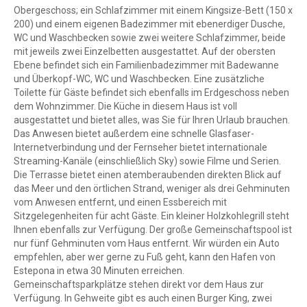
Obergeschoss; ein Schlafzimmer mit einem Kingsize-Bett (150 x
200) und einem eigenen Badezimmer mit ebenerdiger Dusche,
WC und Waschbecken sowie zwei weitere Schlafzimmer, beide
mit jeweils zwei Einzelbetten ausgestattet. Auf der obersten
Ebene befindet sich ein Familienbadezimmer mit Badewanne
und Überkopf-WC, WC und Waschbecken. Eine zusätzliche
Toilette für Gäste befindet sich ebenfalls im Erdgeschoss neben
dem Wohnzimmer. Die Küche in diesem Haus ist voll
ausgestattet und bietet alles, was Sie für Ihren Urlaub brauchen.
Das Anwesen bietet außerdem eine schnelle Glasfaser-
Internetverbindung und der Fernseher bietet internationale
Streaming-Kanäle (einschließlich Sky) sowie Filme und Serien.
Die Terrasse bietet einen atemberaubenden direkten Blick auf
das Meer und den örtlichen Strand, weniger als drei Gehminuten
vom Anwesen entfernt, und einen Essbereich mit
Sitzgelegenheiten für acht Gäste. Ein kleiner Holzkohlegrill steht
Ihnen ebenfalls zur Verfügung. Der große Gemeinschaftspool ist
nur fünf Gehminuten vom Haus entfernt. Wir würden ein Auto
empfehlen, aber wer gerne zu Fuß geht, kann den Hafen von
Estepona in etwa 30 Minuten erreichen.
Gemeinschaftsparkplätze stehen direkt vor dem Haus zur
Verfügung. In Gehweite gibt es auch einen Burger King, zwei