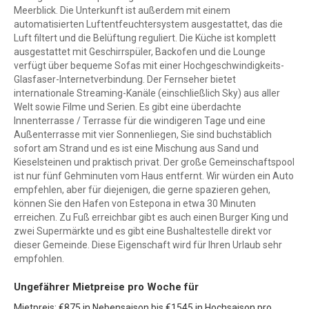
Meerblick. Die Unterkunft ist außerdem mit einem
automatisierten Luftentfeuchtersystem ausgestattet, das die
Luft filtert und die Belüftung reguliert. Die Küche ist komplett
ausgestattet mit Geschirrspüler, Backofen und die Lounge
verfügt über bequeme Sofas mit einer Hochgeschwindigkeits-
Glasfaser-Internetverbindung. Der Fernseher bietet
internationale Streaming-Kanäle (einschließlich Sky) aus aller
Welt sowie Filme und Serien. Es gibt eine überdachte
Innenterrasse / Terrasse für die windigeren Tage und eine
Außenterrasse mit vier Sonnenliegen, Sie sind buchstäblich
sofort am Strand und es ist eine Mischung aus Sand und
Kieselsteinen und praktisch privat. Der große Gemeinschaftspool
ist nur fünf Gehminuten vom Haus entfernt. Wir würden ein Auto
empfehlen, aber für diejenigen, die gerne spazieren gehen,
können Sie den Hafen von Estepona in etwa 30 Minuten
erreichen. Zu Fuß erreichbar gibt es auch einen Burger King und
zwei Supermärkte und es gibt eine Bushaltestelle direkt vor
dieser Gemeinde. Diese Eigenschaft wird für Ihren Urlaub sehr
empfohlen.
Ungefährer Mietpreise pro Woche für
Mietpreis: €875 in Nebensaison bis €1545 in Hochsaison pro