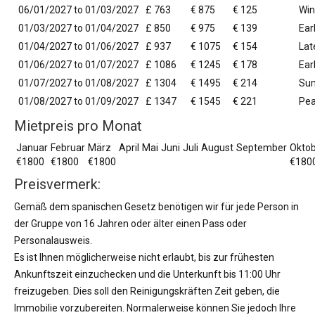
06/01/2027 to 01/03/2027
£ 763
€ 875
€ 125
Win
01/03/2027 to 01/04/2027
£ 850
€ 975
€ 139
Ear
01/04/2027 to 01/06/2027
£ 937
€ 1075
€ 154
Lat
01/06/2027 to 01/07/2027
£ 1086
€ 1245
€ 178
Ear
01/07/2027 to 01/08/2027
£ 1304
€ 1495
€ 214
Su
01/08/2027 to 01/09/2027
£ 1347
€ 1545
€ 221
Pe
Mietpreis pro Monat
Januar
Februar
März
April
Mai
Juni
Juli
August
September
Okto
€1800
€1800
€1800
€180
Preisvermerk:
Gemäß dem spanischen Gesetz benötigen wir für jede Person in
der Gruppe von 16 Jahren oder älter einen Pass oder
Personalausweis.
Es ist Ihnen möglicherweise nicht erlaubt, bis zur frühesten
Ankunftszeit einzuchecken und die Unterkunft bis 11:00 Uhr
freizugeben. Dies soll den Reinigungskräften Zeit geben, die
Immobilie vorzubereiten. Normalerweise können Sie jedoch Ihre