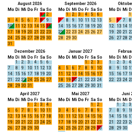
August 2026
September 2026
Oktobe
Mo
Di
Mi
Do
Fr
Sa
So
Mo
Di
Mi
Do
Fr
Sa
So
Mo
Di
Mi
D
1
2
1
2
3
4
5
6
1
3
4
5
6
7
8
9
7
8
9
10
11
12
13
5
6
7
8
10
11
12
13
14
15
16
14
15
16
17
18
19
20
12
13
14
1
17
18
19
20
21
22
23
21
22
23
24
25
26
27
19
20
21
2
24
25
26
27
28
29
30
28
29
30
26
27
28
2
31
Dezember 2026
Januar 2027
Februa
Mo
Di
Mi
Do
Fr
Sa
So
Mo
Di
Mi
Do
Fr
Sa
So
Mo
Di
Mi
D
1
2
3
4
5
6
1
2
3
1
2
3
4
7
8
9
10
11
12
13
4
5
6
7
8
9
10
8
9
10
1
14
15
16
17
18
19
20
11
12
13
14
15
16
17
15
16
17
1
21
22
23
24
25
26
27
18
19
20
21
22
23
24
22
23
24
2
28
29
30
31
25
26
27
28
29
30
31
April 2027
Mai 2027
Juni 
Mo
Di
Mi
Do
Fr
Sa
So
Mo
Di
Mi
Do
Fr
Sa
So
Mo
Di
Mi
D
1
2
3
4
1
2
1
2
3
5
6
7
8
9
10
11
3
4
5
6
7
8
9
7
8
9
1
12
13
14
15
16
17
18
10
11
12
13
14
15
16
14
15
16
1
19
20
21
22
23
24
25
17
18
19
20
21
22
23
21
22
23
2
26
27
28
29
30
24
25
26
27
28
29
30
28
29
30