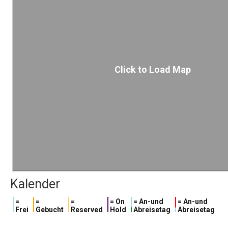
Click to Load Map
Kalender
=
=
=
= On
= An-und
= An-und
Frei
Gebucht
Reserved
Hold
Abreisetag
Abreisetag