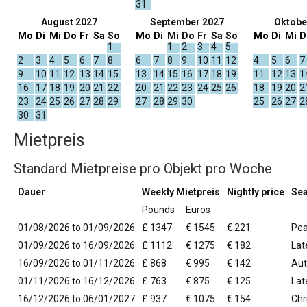
31
August 2027
September 2027
Oktobe
Mo
Di
Mi
Do
Fr
Sa
So
Mo
Di
Mi
Do
Fr
Sa
So
Mo
Di
Mi
D
1
1
2
3
4
5
2
3
4
5
6
7
8
6
7
8
9
10
11
12
4
5
6
7
9
10
11
12
13
14
15
13
14
15
16
17
18
19
11
12
13
1
16
17
18
19
20
21
22
20
21
22
23
24
25
26
18
19
20
2
23
24
25
26
27
28
29
27
28
29
30
25
26
27
2
30
31
Mietpreis
Standard Mietpreise pro Objekt pro Woche
Dauer
Weekly Mietpreis
Nightly price
Se
Pounds
Euros
01/08/2026 to 01/09/2026
£ 1347
€ 1545
€ 221
Pe
01/09/2026 to 16/09/2026
£ 1112
€ 1275
€ 182
La
16/09/2026 to 01/11/2026
£ 868
€ 995
€ 142
Au
01/11/2026 to 16/12/2026
£ 763
€ 875
€ 125
Lat
16/12/2026 to 06/01/2027
£ 937
€ 1075
€ 154
Chr