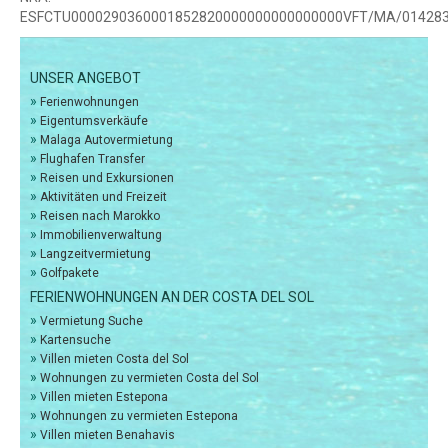
ESFCTU0000290360001852820000000000000000VFT/MA/01428
UNSER ANGEBOT
»
Ferienwohnungen
»
Eigentumsverkäufe
»
Malaga Autovermietung
»
Flughafen Transfer
»
Reisen und Exkursionen
»
Aktivitäten und Freizeit
»
Reisen nach Marokko
»
Immobilienverwaltung
»
Langzeitvermietung
»
Golfpakete
FERIENWOHNUNGEN AN DER COSTA DEL SOL
»
Vermietung Suche
»
Kartensuche
»
Villen mieten Costa del Sol
»
Wohnungen zu vermieten Costa del Sol
»
Villen mieten Estepona
»
Wohnungen zu vermieten Estepona
»
Villen mieten Benahavis