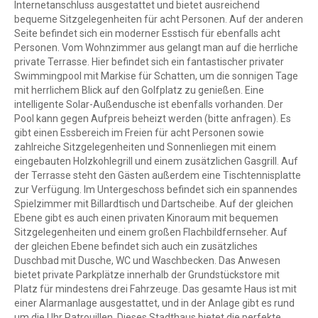
Internetanschluss ausgestattet und bietet ausreichend
bequeme Sitzgelegenheiten für acht Personen. Auf der anderen
Seite befindet sich ein moderner Esstisch für ebenfalls acht
Personen. Vom Wohnzimmer aus gelangt man auf die herrliche
private Terrasse. Hier befindet sich ein fantastischer privater
Swimmingpool mit Markise für Schatten, um die sonnigen Tage
mit herrlichem Blick auf den Golfplatz zu genießen. Eine
intelligente Solar-Außendusche ist ebenfalls vorhanden. Der
Pool kann gegen Aufpreis beheizt werden (bitte anfragen). Es
gibt einen Essbereich im Freien für acht Personen sowie
zahlreiche Sitzgelegenheiten und Sonnenliegen mit einem
eingebauten Holzkohlegrill und einem zusätzlichen Gasgrill. Auf
der Terrasse steht den Gästen außerdem eine Tischtennisplatte
zur Verfügung. Im Untergeschoss befindet sich ein spannendes
Spielzimmer mit Billardtisch und Dartscheibe. Auf der gleichen
Ebene gibt es auch einen privaten Kinoraum mit bequemen
Sitzgelegenheiten und einem großen Flachbildfernseher. Auf
der gleichen Ebene befindet sich auch ein zusätzliches
Duschbad mit Dusche, WC und Waschbecken. Das Anwesen
bietet private Parkplätze innerhalb der Grundstückstore mit
Platz für mindestens drei Fahrzeuge. Das gesamte Haus ist mit
einer Alarmanlage ausgestattet, und in der Anlage gibt es rund
um die Uhr Patrouillen. Dieses Stadthaus bietet die perfekte