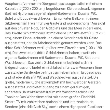
Hauptschlafzimmer im Obergeschoss, ausgestattet mit einem
Kaiserbett (200 x 200 cm), begehbarem Kleiderschrank, eigenem
Bad mit Hydromassage-Whirlpool-Badewanne, Dusche, WC,
Bidet und Doppelwaschbecken. Ein privater Balkon mit einem
Sitzbereich im Freien für vier Gäste und wunderschöner Aussicht
auf den privaten Pool, den Golfplatz und das Meer in der Ferne.
Das zweite Schlafzimmer ist mit einem Kingsize-Bett (150 x 200
cm), einem Einbauschrank und einem Schreibtisch für Gäste
ausgestattet, der als Arbeitsbereich genutzt werden kann. Das
dritte Schlafzimmer verfügt über zwei Einzelbetten (100 x 190
cm). Das zweite und dritte Schlafzimmer haben jeweils ein
eigenes Badezimmer mit Badewanne, Dusche, WC, Bidet und
Waschbecken. Das vierte Schlafzimmer befindet sich im
Erdgeschoss und bietet ein Schlafsofa für zwei Personen. Eine
zusätzliche Garderobe befindet sich ebenfalls im Erdgeschoss
und ist ebenfalls mit WC und Waschbecken ausgestattet. Die
große, moderne Küche ist komplett mit hochwertigen Geräten
ausgestattet und bietet Zugang zu einem geräumigen,
separaten Hauswirtschaftsraum mit Waschmaschine und
Trockner. Das Wohnzimmer ist mit einem großen Flachbild-
Smart-TV mit zahlreichen nationalen und internationalen
Sendern (einschließlich Sky) sowie einem Highspeed-Glasfaser-