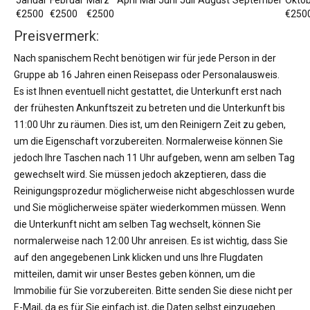
Januar
Februar
März
April
Mai
Juni
Juli
August
September
Okto
€2500
€2500
€2500
€250
Preisvermerk:
Nach spanischem Recht benötigen wir für jede Person in der
Gruppe ab 16 Jahren einen Reisepass oder Personalausweis.
Es ist Ihnen eventuell nicht gestattet, die Unterkunft erst nach
der frühesten Ankunftszeit zu betreten und die Unterkunft bis
11:00 Uhr zu räumen. Dies ist, um den Reinigern Zeit zu geben,
um die Eigenschaft vorzubereiten. Normalerweise können Sie
jedoch Ihre Taschen nach 11 Uhr aufgeben, wenn am selben Tag
gewechselt wird. Sie müssen jedoch akzeptieren, dass die
Reinigungsprozedur möglicherweise nicht abgeschlossen wurde
und Sie möglicherweise später wiederkommen müssen. Wenn
die Unterkunft nicht am selben Tag wechselt, können Sie
normalerweise nach 12:00 Uhr anreisen. Es ist wichtig, dass Sie
auf den angegebenen Link klicken und uns Ihre Flugdaten
mitteilen, damit wir unser Bestes geben können, um die
Immobilie für Sie vorzubereiten. Bitte senden Sie diese nicht per
E-Mail, da es für Sie einfach ist, die Daten selbst einzugeben.