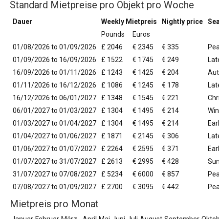
Standard Mietpreise pro Objekt pro Woche
Dauer
Weekly Mietpreis
Nightly price
Se
Pounds
Euros
01/08/2026 to 01/09/2026
£ 2046
€ 2345
€ 335
Pe
01/09/2026 to 16/09/2026
£ 1522
€ 1745
€ 249
La
16/09/2026 to 01/11/2026
£ 1243
€ 1425
€ 204
Au
01/11/2026 to 16/12/2026
£ 1086
€ 1245
€ 178
Lat
16/12/2026 to 06/01/2027
£ 1348
€ 1545
€ 221
Chr
06/01/2027 to 01/03/2027
£ 1304
€ 1495
€ 214
Win
01/03/2027 to 01/04/2027
£ 1304
€ 1495
€ 214
Ear
01/04/2027 to 01/06/2027
£ 1871
€ 2145
€ 306
Lat
01/06/2027 to 01/07/2027
£ 2264
€ 2595
€ 371
Ear
01/07/2027 to 31/07/2027
£ 2613
€ 2995
€ 428
Su
31/07/2027 to 07/08/2027
£ 5234
€ 6000
€ 857
Pea
07/08/2027 to 01/09/2027
£ 2700
€ 3095
€ 442
Pe
Mietpreis pro Monat