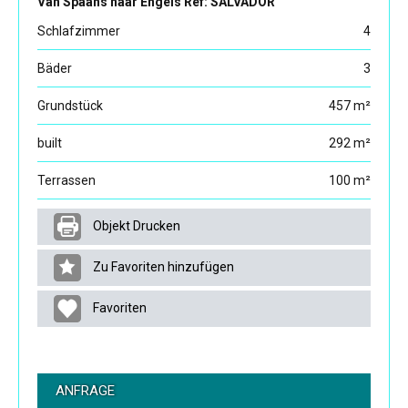
Van Spaans naar Engels Ref: SALVADOR
Schlafzimmer
4
Bäder
3
Grundstück
457 m²
built
292 m²
Terrassen
100 m²
Objekt Drucken
Zu Favoriten hinzufügen
Favoriten
ANFRAGE