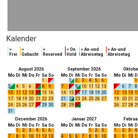
Kalender
=
=
=
= On
= An-und
= An-und
Frei
Gebucht
Reserved
Hold
Abreisetag
Abreisetag
August 2026
September 2026
Oktobe
Mo
Di
Mi
Do
Fr
Sa
So
Mo
Di
Mi
Do
Fr
Sa
So
Mo
Di
Mi
D
1
2
1
2
3
4
5
6
1
3
4
5
6
7
8
9
7
8
9
10
11
12
13
5
6
7
8
10
11
12
13
14
15
16
14
15
16
17
18
19
20
12
13
14
1
17
18
19
20
21
22
23
21
22
23
24
25
26
27
19
20
21
2
24
25
26
27
28
29
30
28
29
30
26
27
28
2
31
Dezember 2026
Januar 2027
Februa
Mo
Di
Mi
Do
Fr
Sa
So
Mo
Di
Mi
Do
Fr
Sa
So
Mo
Di
Mi
D
1
2
3
4
5
6
1
2
3
1
2
3
4
7
8
9
10
11
12
13
4
5
6
7
8
9
10
8
9
10
1