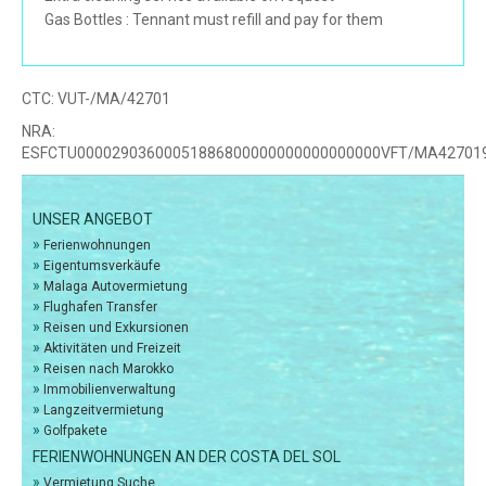
Gas Bottles : Tennant must refill and pay for them
CTC:
VUT-/MA/42701
NRA:
ESFCTU00002903600051886800000000000000000VFT/MA42701
UNSER ANGEBOT
»
Ferienwohnungen
»
Eigentumsverkäufe
»
Malaga Autovermietung
»
Flughafen Transfer
»
Reisen und Exkursionen
»
Aktivitäten und Freizeit
»
Reisen nach Marokko
»
Immobilienverwaltung
»
Langzeitvermietung
»
Golfpakete
FERIENWOHNUNGEN AN DER COSTA DEL SOL
»
Vermietung Suche