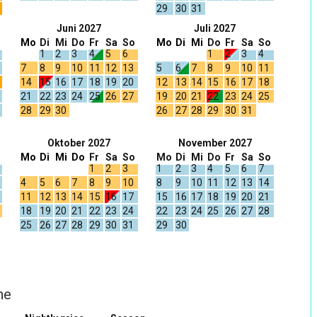
29
30
31
Juni 2027
Juli 2027
Mo
Di
Mi
Do
Fr
Sa
So
Mo
Di
Mi
Do
Fr
Sa
So
1
2
3
4
5
6
1
2
3
4
7
8
9
10
11
12
13
5
6
7
8
9
10
11
14
15
16
17
18
19
20
12
13
14
15
16
17
18
21
22
23
24
25
26
27
19
20
21
22
23
24
25
28
29
30
26
27
28
29
30
31
Oktober 2027
November 2027
Mo
Di
Mi
Do
Fr
Sa
So
Mo
Di
Mi
Do
Fr
Sa
So
1
2
3
1
2
3
4
5
6
7
4
5
6
7
8
9
10
8
9
10
11
12
13
14
11
12
13
14
15
16
17
15
16
17
18
19
20
21
18
19
20
21
22
23
24
22
23
24
25
26
27
28
25
26
27
28
29
30
31
29
30
he