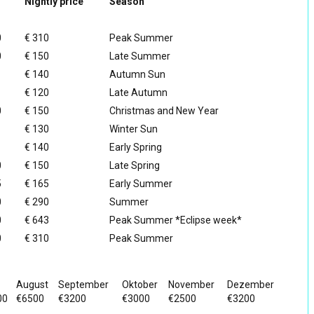
Nightly price
Season
0
€ 310
Peak Summer
0
€ 150
Late Summer
€ 140
Autumn Sun
€ 120
Late Autumn
0
€ 150
Christmas and New Year
€ 130
Winter Sun
€ 140
Early Spring
0
€ 150
Late Spring
5
€ 165
Early Summer
0
€ 290
Summer
0
€ 643
Peak Summer *Eclipse week*
0
€ 310
Peak Summer
August
September
Oktober
November
Dezember
00
€6500
€3200
€3000
€2500
€3200