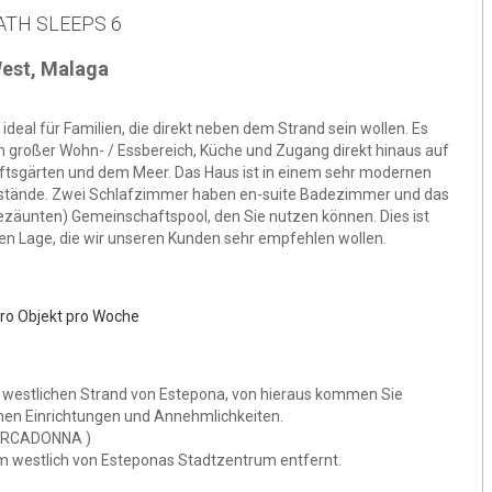
ATH SLEEPS 6
West, Malaga
deal für Familien, die direkt neben dem Strand sein wollen. Es
in großer Wohn- / Essbereich, Küche und Zugang direkt hinaus auf
tsgärten und dem Meer. Das Haus ist in einem sehr modernen
genstände. Zwei Schlafzimmer haben en-suite Badezimmer und das
gezäunten) Gemeinschaftspool, den Sie nutzen können. Dies ist
en Lage, die wir unseren Kunden sehr empfehlen wollen.
pro Objekt pro Woche
m westlichen Strand von Estepona, von hieraus kommen Sie
einen Einrichtungen und Annehmlichkeiten.
 MERCADONNA )
 km westlich von Esteponas Stadtzentrum entfernt.