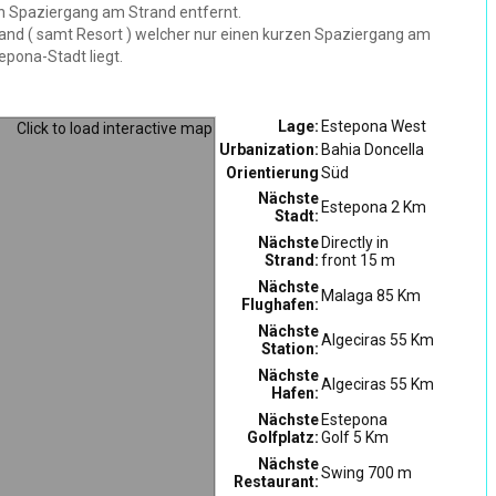
en Spaziergang am Strand entfernt.
trand ( samt Resort ) welcher nur einen kurzen Spaziergang am
epona-Stadt liegt.
Lage:
Estepona West
Urbanization:
Bahia Doncella
Orientierung
Süd
Nächste
Estepona 2 Km
Stadt:
Nächste
Directly in
Strand:
front 15 m
Nächste
Malaga 85 Km
Flughafen:
Nächste
Algeciras 55 Km
Station:
Nächste
Algeciras 55 Km
Hafen:
Nächste
Estepona
Golfplatz:
Golf 5 Km
Nächste
Swing 700 m
Restaurant: