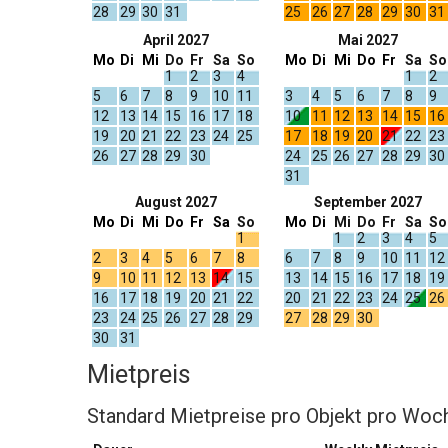
28
29
30
31
25
26
27
28
29
30
31
April 2027
Mai 2027
Mo
Di
Mi
Do
Fr
Sa
So
Mo
Di
Mi
Do
Fr
Sa
So
1
2
3
4
1
2
5
6
7
8
9
10
11
3
4
5
6
7
8
9
12
13
14
15
16
17
18
10
11
12
13
14
15
16
19
20
21
22
23
24
25
17
18
19
20
21
22
23
26
27
28
29
30
24
25
26
27
28
29
30
31
August 2027
September 2027
Mo
Di
Mi
Do
Fr
Sa
So
Mo
Di
Mi
Do
Fr
Sa
So
1
1
2
3
4
5
2
3
4
5
6
7
8
6
7
8
9
10
11
12
9
10
11
12
13
14
15
13
14
15
16
17
18
19
16
17
18
19
20
21
22
20
21
22
23
24
25
26
23
24
25
26
27
28
29
27
28
29
30
30
31
Mietpreis
Standard Mietpreise pro Objekt pro Woc