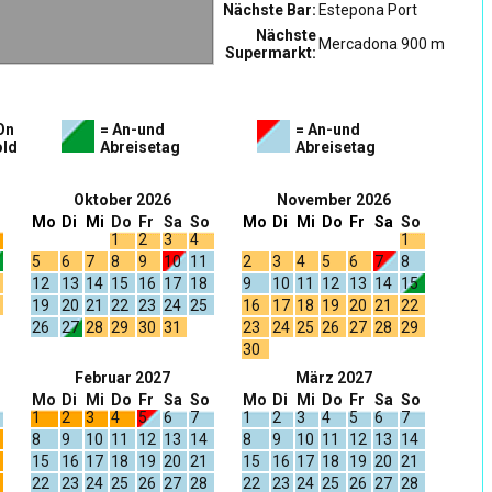
Nächste Bar:
Estepona Port
Nächste
Mercadona 900 m
Supermarkt:
On
= An-und
= An-und
ld
Abreisetag
Abreisetag
Oktober 2026
November 2026
Mo
Di
Mi
Do
Fr
Sa
So
Mo
Di
Mi
Do
Fr
Sa
So
1
2
3
4
1
5
6
7
8
9
10
11
2
3
4
5
6
7
8
12
13
14
15
16
17
18
9
10
11
12
13
14
15
19
20
21
22
23
24
25
16
17
18
19
20
21
22
26
27
28
29
30
31
23
24
25
26
27
28
29
30
Februar 2027
März 2027
Mo
Di
Mi
Do
Fr
Sa
So
Mo
Di
Mi
Do
Fr
Sa
So
1
2
3
4
5
6
7
1
2
3
4
5
6
7
8
9
10
11
12
13
14
8
9
10
11
12
13
14
15
16
17
18
19
20
21
15
16
17
18
19
20
21
22
23
24
25
26
27
28
22
23
24
25
26
27
28