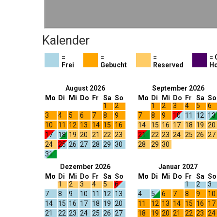
Kalender
=
=
=
= 
Frei
Gebucht
Reserved
Ho
August 2026
September 2026
Mo
Di
Mi
Do
Fr
Sa
So
Mo
Di
Mi
Do
Fr
Sa
So
1
2
1
2
3
4
5
6
3
4
5
6
7
8
9
7
8
9
10
11
12
13
10
11
12
13
14
15
16
14
15
16
17
18
19
20
17
18
19
20
21
22
23
21
22
23
24
25
26
27
24
25
26
27
28
29
30
28
29
30
31
Dezember 2026
Januar 2027
Mo
Di
Mi
Do
Fr
Sa
So
Mo
Di
Mi
Do
Fr
Sa
So
1
2
3
4
5
6
1
2
3
7
8
9
10
11
12
13
4
5
6
7
8
9
10
14
15
16
17
18
19
20
11
12
13
14
15
16
17
21
22
23
24
25
26
27
18
19
20
21
22
23
24