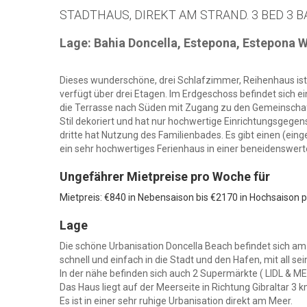
STADTHAUS, DIREKT AM STRAND. 3 BED 3 B
Lage: Bahia Doncella, Estepona, Estepona 
Dieses wunderschöne, drei Schlafzimmer, Reihenhaus ist i
verfügt über drei Etagen. Im Erdgeschoss befindet sich e
die Terrasse nach Süden mit Zugang zu den Gemeinschaf
Stil dekoriert und hat nur hochwertige Einrichtungsge
dritte hat Nutzung des Familienbades. Es gibt einen (ein
ein sehr hochwertiges Ferienhaus in einer beneidenswert
Ungefährer Mietpreise pro Woche für
Mietpreis: €840 in Nebensaison bis €2170 in Hochsaison 
Lage
Die schöne Urbanisation Doncella Beach befindet sich a
schnell und einfach in die Stadt und den Hafen, mit all s
In der nähe befinden sich auch 2 Supermärkte ( LIDL &
Das Haus liegt auf der Meerseite in Richtung Gibraltar 3
Es ist in einer sehr ruhige Urbanisation direkt am Meer.