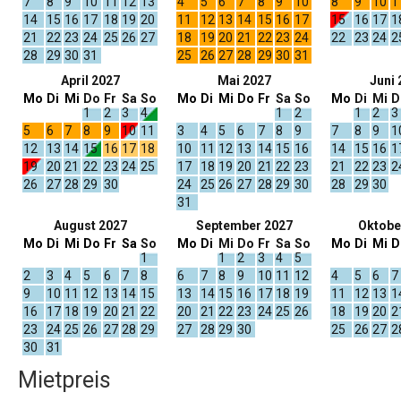
7
8
9
10
11
12
13
4
5
6
7
8
9
10
8
9
10
1
14
15
16
17
18
19
20
11
12
13
14
15
16
17
15
16
17
1
21
22
23
24
25
26
27
18
19
20
21
22
23
24
22
23
24
2
28
29
30
31
25
26
27
28
29
30
31
April 2027
Mai 2027
Juni 
Mo
Di
Mi
Do
Fr
Sa
So
Mo
Di
Mi
Do
Fr
Sa
So
Mo
Di
Mi
D
1
2
3
4
1
2
1
2
3
5
6
7
8
9
10
11
3
4
5
6
7
8
9
7
8
9
1
12
13
14
15
16
17
18
10
11
12
13
14
15
16
14
15
16
1
19
20
21
22
23
24
25
17
18
19
20
21
22
23
21
22
23
2
26
27
28
29
30
24
25
26
27
28
29
30
28
29
30
31
August 2027
September 2027
Oktobe
Mo
Di
Mi
Do
Fr
Sa
So
Mo
Di
Mi
Do
Fr
Sa
So
Mo
Di
Mi
D
1
1
2
3
4
5
2
3
4
5
6
7
8
6
7
8
9
10
11
12
4
5
6
7
9
10
11
12
13
14
15
13
14
15
16
17
18
19
11
12
13
1
16
17
18
19
20
21
22
20
21
22
23
24
25
26
18
19
20
2
23
24
25
26
27
28
29
27
28
29
30
25
26
27
2
30
31
Mietpreis