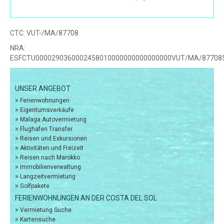
CTC:
VUT-/MA/87708
NRA:
ESFCTU0000290360002458010000000000000000VUT/MA/87708
UNSER ANGEBOT
»
Ferienwohnungen
»
Eigentumsverkäufe
»
Malaga Autovermietung
»
Flughafen Transfer
»
Reisen und Exkursionen
»
Aktivitäten und Freizeit
»
Reisen nach Marokko
»
Immobilienverwaltung
»
Langzeitvermietung
»
Golfpakete
FERIENWOHNUNGEN AN DER COSTA DEL SOL
»
Vermietung Suche
»
Kartensuche