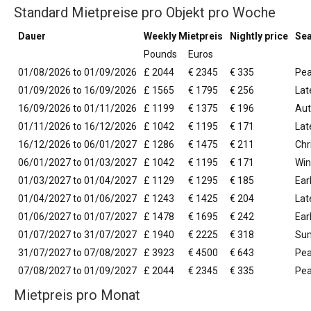
Standard Mietpreise pro Objekt pro Woche
Dauer
Weekly Mietpreis
Nightly price
Se
Pounds
Euros
01/08/2026 to 01/09/2026
£ 2044
€ 2345
€ 335
Pe
01/09/2026 to 16/09/2026
£ 1565
€ 1795
€ 256
La
16/09/2026 to 01/11/2026
£ 1199
€ 1375
€ 196
Au
01/11/2026 to 16/12/2026
£ 1042
€ 1195
€ 171
Lat
16/12/2026 to 06/01/2027
£ 1286
€ 1475
€ 211
Chr
06/01/2027 to 01/03/2027
£ 1042
€ 1195
€ 171
Win
01/03/2027 to 01/04/2027
£ 1129
€ 1295
€ 185
Ear
01/04/2027 to 01/06/2027
£ 1243
€ 1425
€ 204
Lat
01/06/2027 to 01/07/2027
£ 1478
€ 1695
€ 242
Ear
01/07/2027 to 31/07/2027
£ 1940
€ 2225
€ 318
Su
31/07/2027 to 07/08/2027
£ 3923
€ 4500
€ 643
Pea
07/08/2027 to 01/09/2027
£ 2044
€ 2345
€ 335
Pe
Mietpreis pro Monat