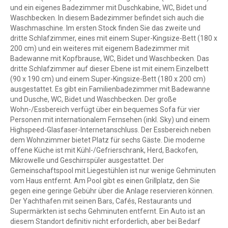
und ein eigenes Badezimmer mit Duschkabine, WC, Bidet und
Waschbecken. In diesem Badezimmer befindet sich auch die
Waschmaschine. Im ersten Stock finden Sie das zweite und
dritte Schlafzimmer, eines mit einem Super-Kingsize-Bett (180 x
200 cm) und ein weiteres mit eigenem Badezimmer mit
Badewanne mit Kopfbrause, WC, Bidet und Waschbecken. Das
dritte Schlafzimmer auf dieser Ebene ist mit einem Einzelbett
(90 x 190 cm) und einem Super-Kingsize-Bett (180 x 200 cm)
ausgestattet. Es gibt ein Familienbadezimmer mit Badewanne
und Dusche, WC, Bidet und Waschbecken. Der große
Wohn-/Essbereich verfügt über ein bequemes Sofa für vier
Personen mit internationalem Fernsehen (inkl. Sky) und einem
Highspeed-Glasfaser-Internetanschluss. Der Essbereich neben
dem Wohnzimmer bietet Platz für sechs Gäste. Die moderne
offene Küche ist mit Kühl-/Gefrierschrank, Herd, Backofen,
Mikrowelle und Geschirrspüler ausgestattet. Der
Gemeinschaftspool mit Liegestühlen ist nur wenige Gehminuten
vom Haus entfernt. Am Pool gibt es einen Grillplatz, den Sie
gegen eine geringe Gebühr über die Anlage reservieren können.
Der Yachthafen mit seinen Bars, Cafés, Restaurants und
Supermärkten ist sechs Gehminuten entfernt. Ein Auto ist an
diesem Standort definitiv nicht erforderlich, aber bei Bedarf