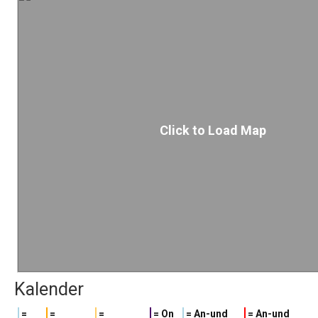
Click to Load Map
Kalender
=
=
=
= On
= An-und
= An-und