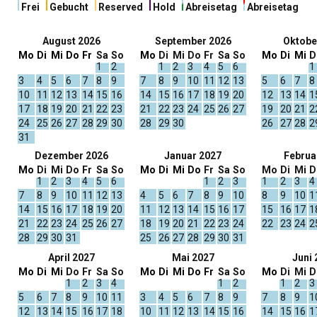
Frei
Gebucht
Reserved
Hold
Abreisetag
Abreisetag
August 2026
September 2026
Oktobe
Mo
Di
Mi
Do
Fr
Sa
So
Mo
Di
Mi
Do
Fr
Sa
So
Mo
Di
Mi
D
1
2
1
2
3
4
5
6
1
3
4
5
6
7
8
9
7
8
9
10
11
12
13
5
6
7
8
10
11
12
13
14
15
16
14
15
16
17
18
19
20
12
13
14
1
17
18
19
20
21
22
23
21
22
23
24
25
26
27
19
20
21
2
24
25
26
27
28
29
30
28
29
30
26
27
28
2
31
Dezember 2026
Januar 2027
Februa
Mo
Di
Mi
Do
Fr
Sa
So
Mo
Di
Mi
Do
Fr
Sa
So
Mo
Di
Mi
D
1
2
3
4
5
6
1
2
3
1
2
3
4
7
8
9
10
11
12
13
4
5
6
7
8
9
10
8
9
10
1
14
15
16
17
18
19
20
11
12
13
14
15
16
17
15
16
17
1
21
22
23
24
25
26
27
18
19
20
21
22
23
24
22
23
24
2
28
29
30
31
25
26
27
28
29
30
31
April 2027
Mai 2027
Juni 
Mo
Di
Mi
Do
Fr
Sa
So
Mo
Di
Mi
Do
Fr
Sa
So
Mo
Di
Mi
D
1
2
3
4
1
2
1
2
3
5
6
7
8
9
10
11
3
4
5
6
7
8
9
7
8
9
1
12
13
14
15
16
17
18
10
11
12
13
14
15
16
14
15
16
1