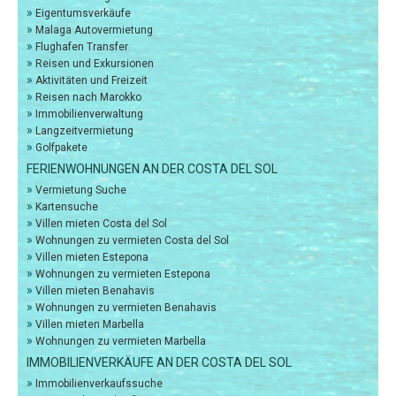
»
Eigentumsverkäufe
»
Malaga Autovermietung
»
Flughafen Transfer
»
Reisen und Exkursionen
»
Aktivitäten und Freizeit
»
Reisen nach Marokko
»
Immobilienverwaltung
»
Langzeitvermietung
»
Golfpakete
FERIENWOHNUNGEN AN DER COSTA DEL SOL
»
Vermietung Suche
»
Kartensuche
»
Villen mieten Costa del Sol
»
Wohnungen zu vermieten Costa del Sol
»
Villen mieten Estepona
»
Wohnungen zu vermieten Estepona
»
Villen mieten Benahavis
»
Wohnungen zu vermieten Benahavis
»
Villen mieten Marbella
»
Wohnungen zu vermieten Marbella
IMMOBILIENVERKÄUFE AN DER COSTA DEL SOL
»
Immobilienverkaufssuche