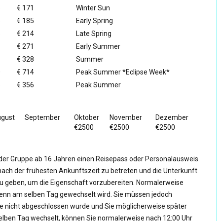
5
€ 171
Winter Sun
5
€ 185
Early Spring
5
€ 214
Late Spring
5
€ 271
Early Summer
5
€ 328
Summer
0
€ 714
Peak Summer *Eclipse Week*
5
€ 356
Peak Summer
gust
September
Oktober
November
Dezember
€2500
€2500
€2500
 der Gruppe ab 16 Jahren einen Reisepass oder Personalausweis.
st nach der frühesten Ankunftszeit zu betreten und die Unterkunft
 zu geben, um die Eigenschaft vorzubereiten. Normalerweise
wenn am selben Tag gewechselt wird. Sie müssen jedoch
e nicht abgeschlossen wurde und Sie möglicherweise später
lben Tag wechselt, können Sie normalerweise nach 12:00 Uhr