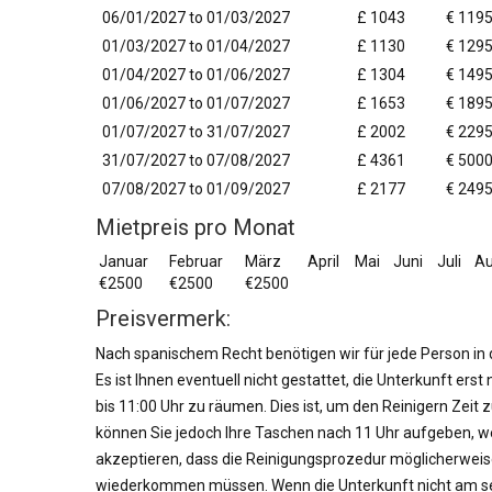
06/01/2027 to 01/03/2027
£ 1043
€ 119
01/03/2027 to 01/04/2027
£ 1130
€ 129
01/04/2027 to 01/06/2027
£ 1304
€ 149
01/06/2027 to 01/07/2027
£ 1653
€ 189
01/07/2027 to 31/07/2027
£ 2002
€ 229
31/07/2027 to 07/08/2027
£ 4361
€ 500
07/08/2027 to 01/09/2027
£ 2177
€ 249
Mietpreis pro Monat
Januar
Februar
März
April
Mai
Juni
Juli
Au
€2500
€2500
€2500
Preisvermerk:
Nach spanischem Recht benötigen wir für jede Person in
Es ist Ihnen eventuell nicht gestattet, die Unterkunft er
bis 11:00 Uhr zu räumen. Dies ist, um den Reinigern Zeit
können Sie jedoch Ihre Taschen nach 11 Uhr aufgeben, 
akzeptieren, dass die Reinigungsprozedur möglicherweis
wiederkommen müssen. Wenn die Unterkunft nicht am se