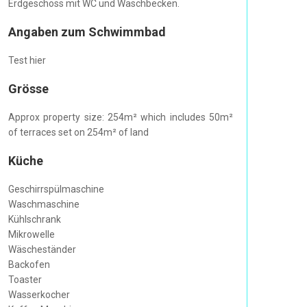
Erdgeschoss mit WC und Waschbecken.
Angaben zum Schwimmbad
Test hier
Grösse
Approx property size: 254m² which includes 50m²
of terraces set on 254m² of land
Küche
Geschirrspülmaschine
Waschmaschine
Kühlschrank
Mikrowelle
Wäscheständer
Backofen
Toaster
Wasserkocher