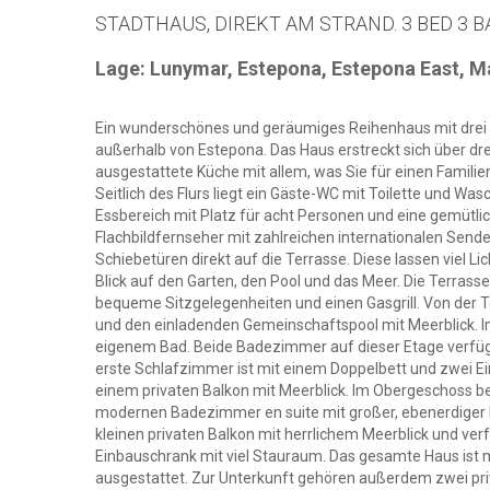
STADTHAUS, DIREKT AM STRAND. 3 BED 3 B
Lage: Lunymar, Estepona, Estepona East, M
Ein wunderschönes und geräumiges Reihenhaus mit drei
außerhalb von Estepona. Das Haus erstreckt sich über drei
ausgestattete Küche mit allem, was Sie für einen Familie
Seitlich des Flurs liegt ein Gäste-WC mit Toilette und 
Essbereich mit Platz für acht Personen und eine gemüt
Flachbildfernseher mit zahlreichen internationalen Sen
Schiebetüren direkt auf die Terrasse. Diese lassen viel 
Blick auf den Garten, den Pool und das Meer. Die Terrasse
bequeme Sitzgelegenheiten und einen Gasgrill. Von der 
und den einladenden Gemeinschaftspool mit Meerblick. I
eigenem Bad. Beide Badezimmer auf dieser Etage verfü
erste Schlafzimmer ist mit einem Doppelbett und zwei Ei
einem privaten Balkon mit Meerblick. Im Obergeschoss b
modernen Badezimmer en suite mit großer, ebenerdiger 
kleinen privaten Balkon mit herrlichem Meerblick und v
Einbauschrank mit viel Stauraum. Das gesamte Haus ist m
ausgestattet. Zur Unterkunft gehören außerdem zwei pri