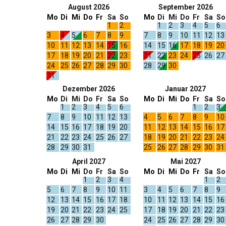
August 2026
September 2026
Mo
Di
Mi
Do
Fr
Sa
So
Mo
Di
Mi
Do
Fr
Sa
So
1
2
1
2
3
4
5
6
3
4
5
6
7
8
9
7
8
9
10
11
12
13
10
11
12
13
14
15
16
14
15
16
17
18
19
20
17
18
19
20
21
22
23
21
22
23
24
25
26
27
24
25
26
27
28
29
30
28
29
30
31
Dezember 2026
Januar 2027
Mo
Di
Mi
Do
Fr
Sa
So
Mo
Di
Mi
Do
Fr
Sa
So
1
2
3
4
5
6
1
2
3
7
8
9
10
11
12
13
4
5
6
7
8
9
10
14
15
16
17
18
19
20
11
12
13
14
15
16
17
21
22
23
24
25
26
27
18
19
20
21
22
23
24
28
29
30
31
25
26
27
28
29
30
31
April 2027
Mai 2027
Mo
Di
Mi
Do
Fr
Sa
So
Mo
Di
Mi
Do
Fr
Sa
So
1
2
3
4
1
2
5
6
7
8
9
10
11
3
4
5
6
7
8
9
12
13
14
15
16
17
18
10
11
12
13
14
15
16
19
20
21
22
23
24
25
17
18
19
20
21
22
23
26
27
28
29
30
24
25
26
27
28
29
30