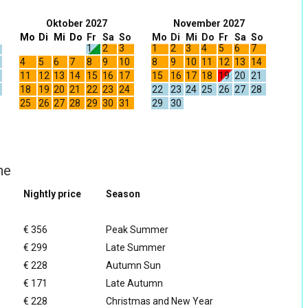
Oktober 2027
November 2027
Mo
Di
Mi
Do
Fr
Sa
So
Mo
Di
Mi
Do
Fr
Sa
So
1
2
3
1
2
3
4
5
6
7
4
5
6
7
8
9
10
8
9
10
11
12
13
14
11
12
13
14
15
16
17
15
16
17
18
19
20
21
18
19
20
21
22
23
24
22
23
24
25
26
27
28
25
26
27
28
29
30
31
29
30
he
Nightly price
Season
5
€ 356
Peak Summer
5
€ 299
Late Summer
5
€ 228
Autumn Sun
5
€ 171
Late Autumn
5
€ 228
Christmas and New Year