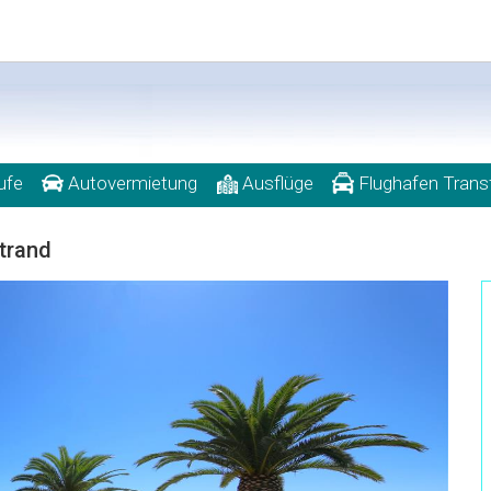
ufe
Autovermietung
Ausflüge
Flughafen Trans
trand