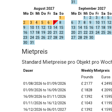
31
August 2027
September 2027
Mo
Di
Mi
Do
Fr
Sa
So
Mo
Di
Mi
Do
Fr
Sa
So
1
1
2
3
4
5
2
3
4
5
6
7
8
6
7
8
9
10
11
12
9
10
11
12
13
14
15
13
14
15
16
17
18
19
16
17
18
19
20
21
22
20
21
22
23
24
25
26
23
24
25
26
27
28
29
27
28
29
30
30
31
Mietpreis
Standard Mietpreise pro Objekt pro Woc
Dauer
Weekly Mietpreis
Pounds
Euros
01/08/2026 to 01/09/2026
£ 2177
€ 249
01/09/2026 to 16/09/2026
£ 1828
€ 209
16/09/2026 to 01/11/2026
£ 1392
€ 159
01/11/2026 to 16/12/2026
£ 1043
€ 119
16/12/2026 to 06/01/2027
£ 1392
€ 159