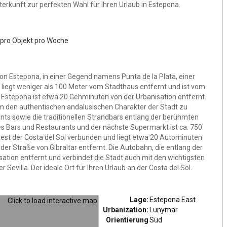
rkunft zur perfekten Wahl für Ihren Urlaub in Estepona.
 pro Objekt pro Woche
von Estepona, in einer Gegend namens Punta de la Plata, einer
liegt weniger als 100 Meter vom Stadthaus entfernt und ist vom
Estepona ist etwa 20 Gehminuten von der Urbanisation entfernt.
, um den authentischen andalusischen Charakter der Stadt zu
ants sowie die traditionellen Strandbars entlang der berühmten
es Bars und Restaurants und der nächste Supermarkt ist ca. 750
est der Costa del Sol verbunden und liegt etwa 20 Autominuten
er Straße von Gibraltar entfernt. Die Autobahn, die entlang der
sation entfernt und verbindet die Stadt auch mit den wichtigsten
Sevilla. Der ideale Ort für Ihren Urlaub an der Costa del Sol.
Lage:
Estepona East
Urbanization:
Lunymar
Orientierung
Süd