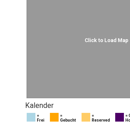
Click to Load Map
Kalender
=
=
=
= 
Frei
Gebucht
Reserved
Ho