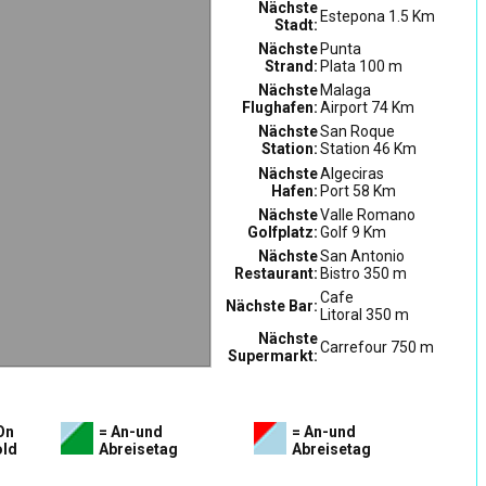
Nächste
Estepona 1.5 Km
Stadt:
Nächste
Punta
Strand:
Plata 100 m
Nächste
Malaga
Flughafen:
Airport 74 Km
Nächste
San Roque
Station:
Station 46 Km
Nächste
Algeciras
Hafen:
Port 58 Km
Nächste
Valle Romano
Golfplatz:
Golf 9 Km
Nächste
San Antonio
Restaurant:
Bistro 350 m
Cafe
Nächste Bar:
Litoral 350 m
Nächste
Carrefour 750 m
Supermarkt:
On
= An-und
= An-und
ld
Abreisetag
Abreisetag