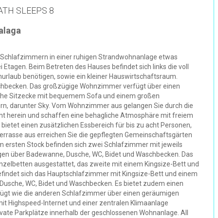
ATH SLEEPS 8
alaga
 Schlafzimmern in einer ruhigen Strandwohnanlage etwas
 Etagen. Beim Betreten des Hauses befindet sich links die voll
nurlaub benötigen, sowie ein kleiner Hauswirtschaftsraum.
Waschbecken. Das großzügige Wohnzimmer verfügt über einen
liche Sitzecke mit bequemem Sofa und einem großen
dern, darunter Sky. Vom Wohnzimmer aus gelangen Sie durch die
Licht herein und schaffen eine behagliche Atmosphäre mit freiem
 bietet einen zusätzlichen Essbereich für bis zu acht Personen,
Terrasse aus erreichen Sie die gepflegten Gemeinschaftsgärten
m ersten Stock befinden sich zwei Schlafzimmer mit jeweils
gen über Badewanne, Dusche, WC, Bidet und Waschbecken. Das
nzelbetten ausgestattet, das zweite mit einem Kingsize-Bett und
efindet sich das Hauptschlafzimmer mit Kingsize-Bett und einem
Dusche, WC, Bidet und Waschbecken. Es bietet zudem einen
erfügt wie die anderen Schlafzimmer über einen geräumigen
it Highspeed-Internet und einer zentralen Klimaanlage
vate Parkplätze innerhalb der geschlossenen Wohnanlage. All