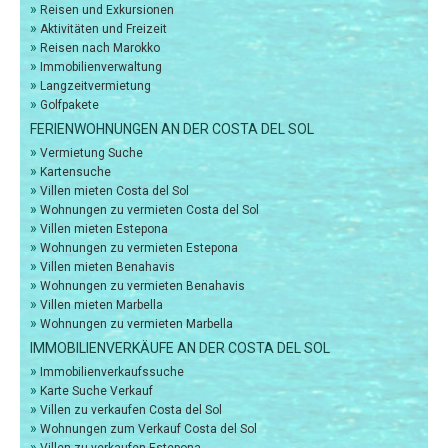
»
Reisen und Exkursionen
»
Aktivitäten und Freizeit
»
Reisen nach Marokko
»
Immobilienverwaltung
»
Features
Langzeitvermietung
»
Golfpakete
Schwimmbad
FERIENWOHNUNGEN AN DER COSTA DEL SOL
Opening Times:
»
Vermietung Suche
»
Kartensuche
»
Villen mieten Costa del Sol
»
Wohnungen zu vermieten Costa del Sol
Parken
»
Villen mieten Estepona
»
Wohnungen zu vermieten Estepona
Parkmöglichkeiten:
»
Villen mieten Benahavis
»
Wohnungen zu vermieten Benahavis
»
Villen mieten Marbella
Außenbereich
»
Wohnungen zu vermieten Marbella
IMMOBILIENVERKÄUFE AN DER COSTA DEL SOL
BARBECUE:
»
Immobilienverkaufssuche
»
Karte Suche Verkauf
»
Villen zu verkaufen Costa del Sol
Terrasse:
»
Wohnungen zum Verkauf Costa del Sol
»