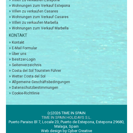
Villen zu verkaufen Estepona
Garten:
»
Wohnungen zum Verkauf Estepona
»
Villen zu verkaufen Casares
»
Wohnungen zum Verkauf Casares
»
Villen zu verkaufen Marbella
Privater Garten:
»
Wohnungen zum Verkauf Marbella
Meerblick:
KONTAKT
Geeignet für:
»
Kontakt
»
E-Mail Formular
Haustiere auf Anfrage eventuell erlaubt:
»
Über uns
»
Besitzer-Login
»
Seitenverzeichnis
»
Costa del Sol Touristen Führer
Für Rollstuhlfahrer geeeignet:
»
Wetter Costa del Sol
»
Allgemeine Geschäftsbedingungen
»
Datenschutzbestimmungen
»
Cookie-Richtlinie
Heizung / Klimaanlage
Klimaanlage:
Einrichtungen
(c)2026 TIME IN SPAIN
TIME IN SPAIN HOLIDAYS S.L.
Sauna:
Puerto Paraiso Bl 7, Locale 23, Puerto de Estepona, Estepona 29680,
Malaga, Spain
Private Turnhalle:
Web design by Cyber Creative